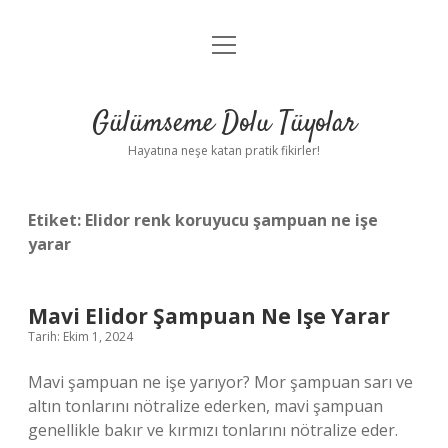
menüyü
Anasayfa
aç
Gizlilik Politikası
Gülümseme Dolu Tüyolar
Yasal Uyarı
Hayatına neşe katan pratik fikirler!
Hakkımızda
Etiket:
Elidor renk koruyucu şampuan ne işe
yarar
Mavi Elidor Şampuan Ne Işe Yarar
Tarih: Ekim 1, 2024
Mavi şampuan ne işe yarıyor? Mor şampuan sarı ve
altın tonlarını nötralize ederken, mavi şampuan
genellikle bakır ve kırmızı tonlarını nötralize eder.