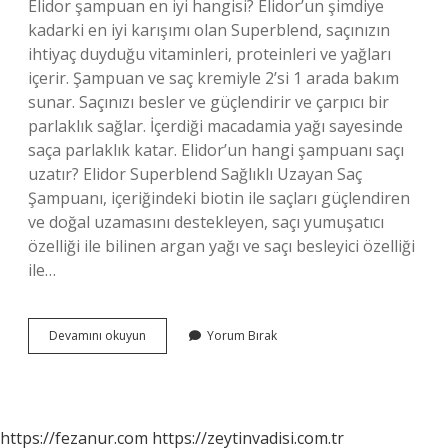
Elidor şampuan en iyi hangisi? Elidor’un şimdiye
kadarki en iyi karışımı olan Superblend, saçınızın
ihtiyaç duyduğu vitaminleri, proteinleri ve yağları
içerir. Şampuan ve saç kremiyle 2’si 1 arada bakım
sunar. Saçınızı besler ve güçlendirir ve çarpıcı bir
parlaklık sağlar. İçerdiği macadamia yağı sayesinde
saça parlaklık katar. Elidor’un hangi şampuanı saçı
uzatır? Elidor Superblend Sağlıklı Uzayan Saç
Şampuanı, içeriğindeki biotin ile saçları güçlendiren
ve doğal uzamasını destekleyen, saçı yumuşatıcı
özelliği ile bilinen argan yağı ve saçı besleyici özelliği
ile…
Mavi
Devamını okuyun
Yorum Bırak
Elidor
Şampuan
Ne
Işe
Yarar
https://fezanur.com
https://zeytinvadisi.com.tr