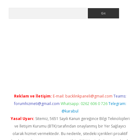
Arama
er
Reklam ve İletişim:
E-mail:
backlinkpaneli@gmail.com
Teams:
forumhizmeti@gmail.com
Whatsapp: 0262 606 0 726
Telegram:
@karabul
Yasal Uyarı:
Sitemiz, 5651 Sayılı Kanun gereğince Bilgi Teknolojileri
ve İletişim Kurumu (BTK) tarafından onaylanmış bir Yer Sağlayıcı
olarak hizmet vermektedir. Bu nedenle, sitedeki içerikleri proaktif