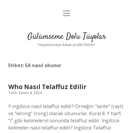
menüyü
Anasayfa
aç
Gizlilik Politikası
Gülümseme Dolu Tüyolar
Yasal Uyarı
Hayatına neşe katan pratik fikirler!
Hakkımızda
Etiket:
EA nasıl okunur
Who Nasıl Telaffuz Edilir
Tarih: Kasım 4, 2024
Y ingilizce nasıl telaffuz edilir? Örneğin: “write” (rayt)
ve “wrong” (rong) olarak okunurlar. Kural 8. Y harfi
“i” gibi kelimelerin sonunda telaffuz edilir. İngilizce
kelimeler nasıl telaffuz edilir? İngilizce Telaffuz