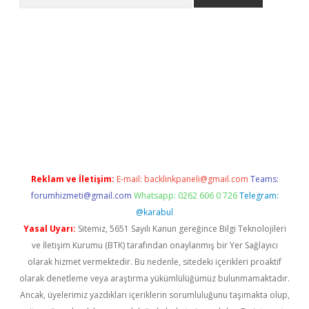
er
Reklam ve İletişim:
E-mail:
backlinkpaneli@gmail.com
Teams:
forumhizmeti@gmail.com
Whatsapp: 0262 606 0 726
Telegram:
@karabul
Yasal Uyarı:
Sitemiz, 5651 Sayılı Kanun gereğince Bilgi Teknolojileri
ve İletişim Kurumu (BTK) tarafından onaylanmış bir Yer Sağlayıcı
olarak hizmet vermektedir. Bu nedenle, sitedeki içerikleri proaktif
olarak denetleme veya araştırma yükümlülüğümüz bulunmamaktadır.
Ancak, üyelerimiz yazdıkları içeriklerin sorumluluğunu taşımakta olup,