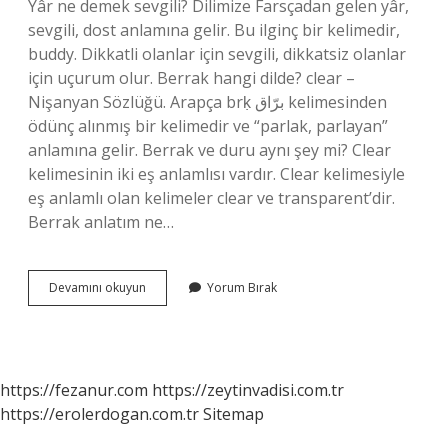
Yâr ne demek sevgili? Dilimize Farsçadan gelen yâr,
sevgili, dost anlamına gelir. Bu ilginç bir kelimedir,
buddy. Dikkatli olanlar için sevgili, dikkatsiz olanlar
için uçurum olur. Berrak hangi dilde? clear –
Nişanyan Sözlüğü. Arapça brḳ برّاق kelimesinden
ödünç alınmış bir kelimedir ve “parlak, parlayan”
anlamına gelir. Berrak ve duru aynı şey mi? Clear
kelimesinin iki eş anlamlısı vardır. Clear kelimesiyle
eş anlamlı olan kelimeler clear ve transparent’dir.
Berrak anlatım ne…
Ya
Devamını okuyun
Yorum Bırak
Berrak
Ne
Demek
https://fezanur.com
https://zeytinvadisi.com.tr
https://erolerdogan.com.tr
Sitemap