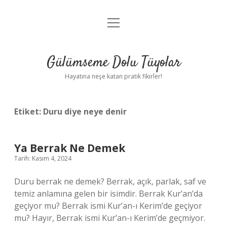
menüyü
Anasayfa
aç
Gizlilik Politikası
Gülümseme Dolu Tüyolar
Yasal Uyarı
Hayatına neşe katan pratik fikirler!
Hakkımızda
Etiket:
Duru diye neye denir
Ya Berrak Ne Demek
Tarih: Kasım 4, 2024
Duru berrak ne demek? Berrak, açık, parlak, saf ve
temiz anlamına gelen bir isimdir. Berrak Kur’an’da
geçiyor mu? Berrak ismi Kur’an-ı Kerim’de geçiyor
mu? Hayır, Berrak ismi Kur’an-ı Kerim’de geçmiyor.