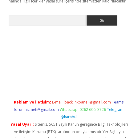
halinde, ilgili içerikler yasal süre içerisinde sitemizden kaldırılacaktır.
Arama
per
Reklam ve İletişim:
E-mail:
backlinkpaneli@gmail.com
Teams:
forumhizmeti@gmail.com
Whatsapp: 0262 606 0 726
Telegram:
@karabul
Yasal Uyarı:
Sitemiz, 5651 Sayılı Kanun gereğince Bilgi Teknolojileri
ve İletişim Kurumu (BTK) tarafından onaylanmış bir Yer Sağlayıcı