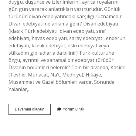
duygu, düşünce ve izlenimlerini, ayrıca rüyalarını
gün gün yazarak anlattıkları yazı türüdür. Günlük
türünün divan edebiyatındaki karşılığı ruznamedir.
Divan edebiyatı ne anlama gelir? Divan edebiyatı
(klasik Türk edebiyatı, divan edebiyatı, sınıf
edebiyatı, havas edebiyatı, saray edebiyatı, enderun
edebiyatı, klasik edebiyat, eski edebiyat veya
stilkadim gibi adlarla da bilinir) Türk kültürüne
özgü, ayrıntılı ve sanatsal bir edebiyat türüdür.
Divanın bölümleri nelerdir? Tam bir divanda, Kaside
(Tevhid, Münacat, Na’t, Medhiye), Hikâye,
Müsammat ve Gazel bölümleri vardır. Sonunda
Yalanlar,…
Divan
Devamını okuyun
Yorum Bırak
Edebiyatı
Gece
Ne
Demek