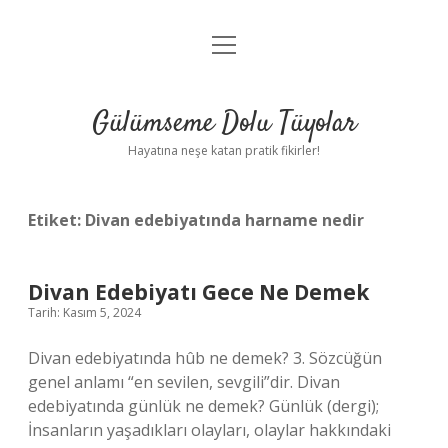
menüyü
Anasayfa
aç
Gizlilik Politikası
Gülümseme Dolu Tüyolar
Yasal Uyarı
Hayatına neşe katan pratik fikirler!
Hakkımızda
Etiket:
Divan edebiyatında harname nedir
Divan Edebiyatı Gece Ne Demek
Tarih: Kasım 5, 2024
Divan edebiyatında hûb ne demek? 3. Sözcüğün
genel anlamı “en sevilen, sevgili”dir. Divan
edebiyatında günlük ne demek? Günlük (dergi);
İnsanların yaşadıkları olayları, olaylar hakkındaki