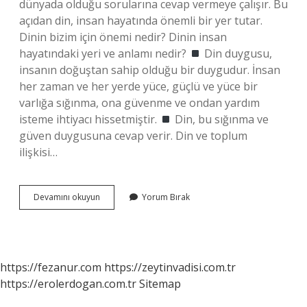
dünyada olduğu sorularına cevap vermeye çalışır. Bu
açıdan din, insan hayatında önemli bir yer tutar.
Dinin bizim için önemi nedir? Dinin insan
hayatındaki yeri ve anlamı nedir?
Din duygusu,
insanın doğuştan sahip olduğu bir duygudur. İnsan
her zaman ve her yerde yüce, güçlü ve yüce bir
varlığa sığınma, ona güvenme ve ondan yardım
isteme ihtiyacı hissetmiştir.
Din, bu sığınma ve
güven duygusuna cevap verir. Din ve toplum
ilişkisi…
Din-
Devamını okuyun
Yorum Bırak
Toplum
Için
Neden
Önemlidir
https://fezanur.com
https://zeytinvadisi.com.tr
https://erolerdogan.com.tr
Sitemap