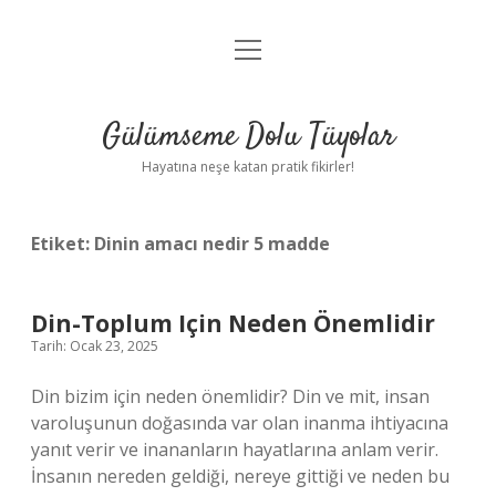
menüyü
Anasayfa
aç
Gizlilik Politikası
Gülümseme Dolu Tüyolar
Yasal Uyarı
Hayatına neşe katan pratik fikirler!
Hakkımızda
Etiket:
Dinin amacı nedir 5 madde
Din-Toplum Için Neden Önemlidir
Tarih: Ocak 23, 2025
Din bizim için neden önemlidir? Din ve mit, insan
varoluşunun doğasında var olan inanma ihtiyacına
yanıt verir ve inananların hayatlarına anlam verir.
İnsanın nereden geldiği, nereye gittiği ve neden bu