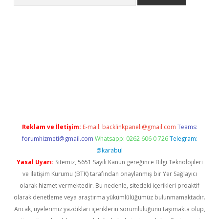
er
Reklam ve İletişim:
E-mail:
backlinkpaneli@gmail.com
Teams:
forumhizmeti@gmail.com
Whatsapp: 0262 606 0 726
Telegram:
@karabul
Yasal Uyarı:
Sitemiz, 5651 Sayılı Kanun gereğince Bilgi Teknolojileri
ve İletişim Kurumu (BTK) tarafından onaylanmış bir Yer Sağlayıcı
olarak hizmet vermektedir. Bu nedenle, sitedeki içerikleri proaktif
olarak denetleme veya araştırma yükümlülüğümüz bulunmamaktadır.
Ancak, üyelerimiz yazdıkları içeriklerin sorumluluğunu taşımakta olup,