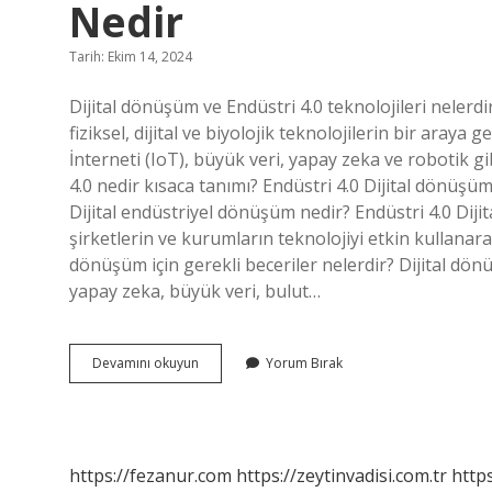
Nedir
Tarih: Ekim 14, 2024
Dijital dönüşüm ve Endüstri 4.0 teknolojileri nelerd
fiziksel, dijital ve biyolojik teknolojilerin bir araya
İnterneti (IoT), büyük veri, yapay zeka ve robotik gi
4.0 nedir kısaca tanımı? Endüstri 4.0 Dijital dönüşüm
Dijital endüstriyel dönüşüm nedir? Endüstri 4.0 Di
şirketlerin ve kurumların teknolojiyi etkin kullanarak
dönüşüm için gerekli beceriler nelerdir? Dijital dön
yapay zeka, büyük veri, bulut…
Dijital
Devamını okuyun
Yorum Bırak
Dönüşüm
Ve
Endüstri
40
Teknolojileri
https://fezanur.com
https://zeytinvadisi.com.tr
http
Nedir