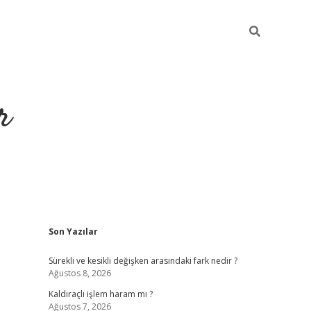
r
Sidebar
Son Yazılar
ilbet yeni giriş
ilbet
grandoperabet giriş
betexper
Sürekli ve kesikli değişken arasındaki fark nedir ?
Ağustos 8, 2026
Kaldıraçlı işlem haram mı ?
Ağustos 7, 2026