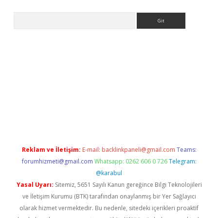
Arama
er
Reklam ve İletişim:
E-mail:
backlinkpaneli@gmail.com
Teams:
forumhizmeti@gmail.com
Whatsapp: 0262 606 0 726
Telegram:
@karabul
Yasal Uyarı:
Sitemiz, 5651 Sayılı Kanun gereğince Bilgi Teknolojileri
ve İletişim Kurumu (BTK) tarafından onaylanmış bir Yer Sağlayıcı
olarak hizmet vermektedir. Bu nedenle, sitedeki içerikleri proaktif