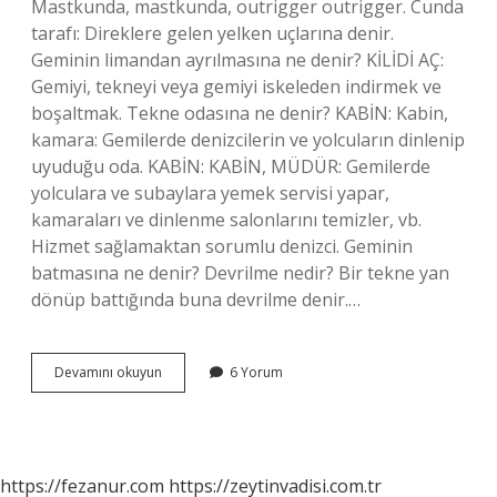
Mastkunda, mastkunda, outrigger outrigger. Cunda
tarafı: Direklere gelen yelken uçlarına denir.
Geminin limandan ayrılmasına ne denir? KİLİDİ ​​AÇ:
Gemiyi, tekneyi veya gemiyi iskeleden indirmek ve
boşaltmak. Tekne odasına ne denir? KABİN: Kabin,
kamara: Gemilerde denizcilerin ve yolcuların dinlenip
uyuduğu oda. KABİN: KABİN, MÜDÜR: Gemilerde
yolculara ve subaylara yemek servisi yapar,
kamaraları ve dinlenme salonlarını temizler, vb.
Hizmet sağlamaktan sorumlu denizci. Geminin
batmasına ne denir? Devrilme nedir? Bir tekne yan
dönüp battığında buna devrilme denir.…
Pürmeçe
Devamını okuyun
6 Yorum
Ne
Demek
https://fezanur.com
https://zeytinvadisi.com.tr