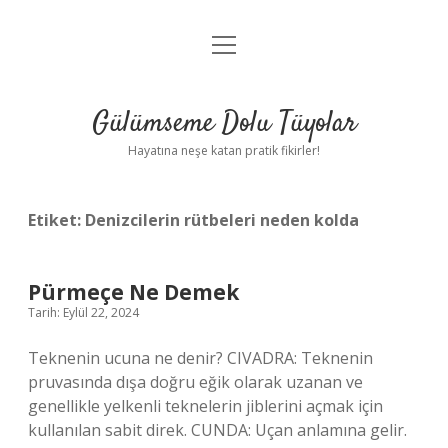
menüyü
Anasayfa
aç
Gizlilik Politikası
Gülümseme Dolu Tüyolar
Yasal Uyarı
Hayatına neşe katan pratik fikirler!
Hakkımızda
Etiket:
Denizcilerin rütbeleri neden kolda
Pürmeçe Ne Demek
Tarih: Eylül 22, 2024
Teknenin ucuna ne denir? CIVADRA: Teknenin
pruvasında dışa doğru eğik olarak uzanan ve
genellikle yelkenli teknelerin jiblerini açmak için
kullanılan sabit direk. CUNDA: Uçan anlamına gelir.