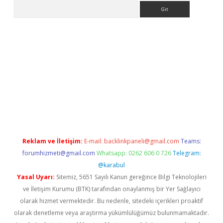
Arama
er
Reklam ve İletişim:
E-mail:
backlinkpaneli@gmail.com
Teams:
forumhizmeti@gmail.com
Whatsapp: 0262 606 0 726
Telegram:
@karabul
Yasal Uyarı:
Sitemiz, 5651 Sayılı Kanun gereğince Bilgi Teknolojileri
ve İletişim Kurumu (BTK) tarafından onaylanmış bir Yer Sağlayıcı
olarak hizmet vermektedir. Bu nedenle, sitedeki içerikleri proaktif
olarak denetleme veya araştırma yükümlülüğümüz bulunmamaktadır.