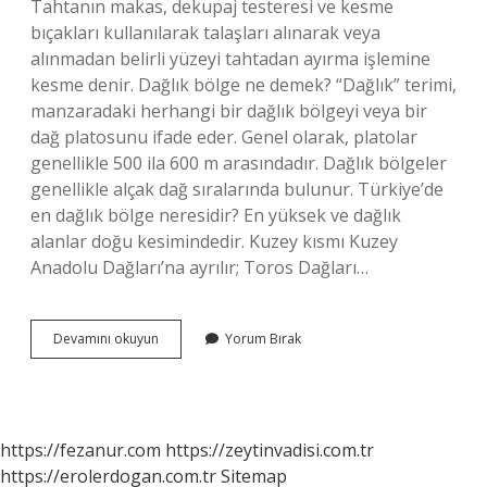
Tahtanın makas, dekupaj testeresi ve kesme
bıçakları kullanılarak talaşları alınarak veya
alınmadan belirli yüzeyi tahtadan ayırma işlemine
kesme denir. Dağlık bölge ne demek? “Dağlık” terimi,
manzaradaki herhangi bir dağlık bölgeyi veya bir
dağ platosunu ifade eder. Genel olarak, platolar
genellikle 500 ila 600 m arasındadır. Dağlık bölgeler
genellikle alçak dağ sıralarında bulunur. Türkiye’de
en dağlık bölge neresidir? En yüksek ve dağlık
alanlar doğu kesimindedir. Kuzey kısmı Kuzey
Anadolu Dağları’na ayrılır; Toros Dağları…
Dağlık
Devamını okuyun
Yorum Bırak
Kesim
Ne
Demek
https://fezanur.com
https://zeytinvadisi.com.tr
https://erolerdogan.com.tr
Sitemap