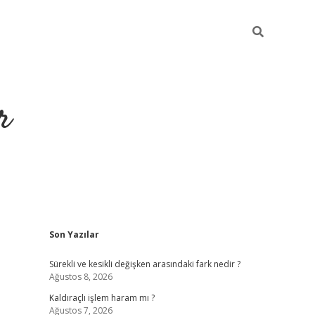
r
Sidebar
Son Yazılar
ilbet yeni giriş
ilbet
grandoperabet giriş
betexper
Sürekli ve kesikli değişken arasındaki fark nedir ?
Ağustos 8, 2026
Kaldıraçlı işlem haram mı ?
Ağustos 7, 2026