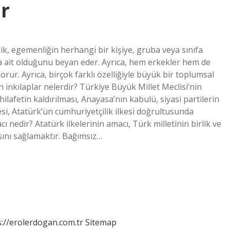
r
ik, egemenliğin herhangi bir kişiye, gruba veya sınıfa
a ait olduğunu beyan eder. Ayrıca, hem erkekler hem de
ur. Ayrıca, birçok farklı özelliğiyle büyük bir toplumsal
lan inkılaplar nelerdir? Türkiye Büyük Millet Meclisi’nin
hilafetin kaldırılması, Anayasa’nın kabulü, siyasi partilerin
si, Atatürk’ün cumhuriyetçilik ilkesi doğrultusunda
cı nedir? Atatürk ilkelerinin amacı, Türk milletinin birlik ve
sını sağlamaktır. Bağımsız…
s://erolerdogan.com.tr
Sitemap