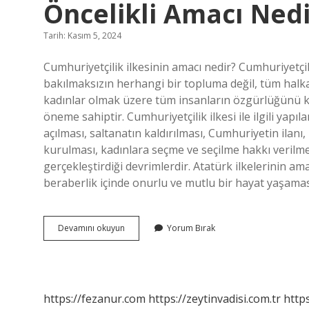
Öncelikli Amacı Nedi
Tarih: Kasım 5, 2024
Cumhuriyetçilik ilkesinin amacı nedir? Cumhuriyetçil
bakılmaksızın herhangi bir topluma değil, tüm halk
kadınlar olmak üzere tüm insanların özgürlüğünü kor
öneme sahiptir. Cumhuriyetçilik ilkesi ile ilgili yapı
açılması, saltanatın kaldırılması, Cumhuriyetin ilanı, 
kurulması, kadınlara seçme ve seçilme hakkı verilme
gerçekleştirdiği devrimlerdir. Atatürk ilkelerinin ama
beraberlik içinde onurlu ve mutlu bir hayat yaşama
Cumhuriyetçilik
Devamını okuyun
Yorum Bırak
Ilkesinin
Uygulanmasının
Öncelikli
Amacı
Nedir
https://fezanur.com
https://zeytinvadisi.com.tr
http