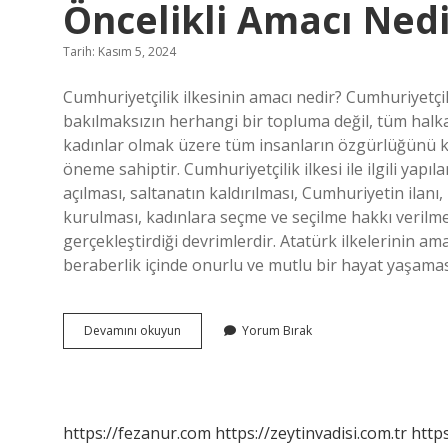
Öncelikli Amacı Nedi
Tarih: Kasım 5, 2024
Cumhuriyetçilik ilkesinin amacı nedir? Cumhuriyetçil
bakılmaksızın herhangi bir topluma değil, tüm halk
kadınlar olmak üzere tüm insanların özgürlüğünü kor
öneme sahiptir. Cumhuriyetçilik ilkesi ile ilgili yapı
açılması, saltanatın kaldırılması, Cumhuriyetin ilanı, 
kurulması, kadınlara seçme ve seçilme hakkı verilme
gerçekleştirdiği devrimlerdir. Atatürk ilkelerinin ama
beraberlik içinde onurlu ve mutlu bir hayat yaşama
Cumhuriyetçilik
Devamını okuyun
Yorum Bırak
Ilkesinin
Uygulanmasının
Öncelikli
Amacı
Nedir
https://fezanur.com
https://zeytinvadisi.com.tr
http