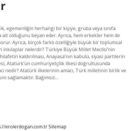
r
ik, egemenliğin herhangi bir kişiye, gruba veya sınıfa
a ait olduğunu beyan eder. Ayrıca, hem erkekler hem de
ur. Ayrıca, birçok farklı özelliğiyle büyük bir toplumsal
lan inkılaplar nelerdir? Türkiye Büyük Millet Meclisi’nin
hilafetin kaldırılması, Anayasa’nın kabulü, siyasi partilerin
si, Atatürk’ün cumhuriyetçilik ilkesi doğrultusunda
cı nedir? Atatürk ilkelerinin amacı, Türk milletinin birlik ve
sını sağlamaktır. Bağımsız…
s://erolerdogan.com.tr
Sitemap