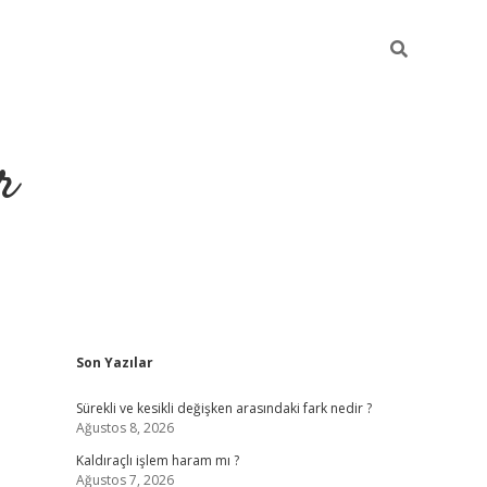
r
Sidebar
Son Yazılar
ilbet yeni giriş
ilbet
grandoperabet giriş
betexper
Sürekli ve kesikli değişken arasındaki fark nedir ?
Ağustos 8, 2026
Kaldıraçlı işlem haram mı ?
Ağustos 7, 2026