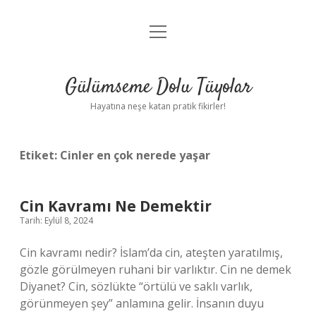
menüyü
Anasayfa
aç
Gizlilik Politikası
Gülümseme Dolu Tüyolar
Yasal Uyarı
Hayatına neşe katan pratik fikirler!
Hakkımızda
Etiket:
Cinler en çok nerede yaşar
Cin Kavramı Ne Demektir
Tarih: Eylül 8, 2024
Cin kavramı nedir? İslam’da cin, ateşten yaratılmış,
gözle görülmeyen ruhani bir varlıktır. Cin ne demek
Diyanet? Cin, sözlükte “örtülü ve saklı varlık,
görünmeyen şey” anlamına gelir. İnsanın duyu