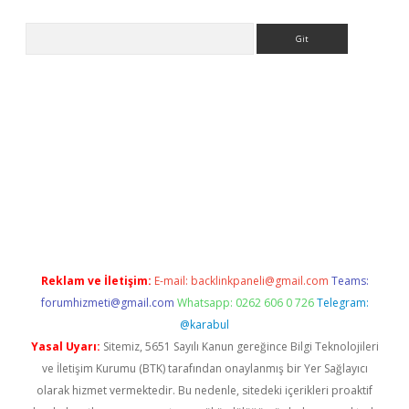
Arama
per
Reklam ve İletişim:
E-mail:
backlinkpaneli@gmail.com
Teams:
forumhizmeti@gmail.com
Whatsapp: 0262 606 0 726
Telegram:
@karabul
Yasal Uyarı:
Sitemiz, 5651 Sayılı Kanun gereğince Bilgi Teknolojileri
ve İletişim Kurumu (BTK) tarafından onaylanmış bir Yer Sağlayıcı
olarak hizmet vermektedir. Bu nedenle, sitedeki içerikleri proaktif