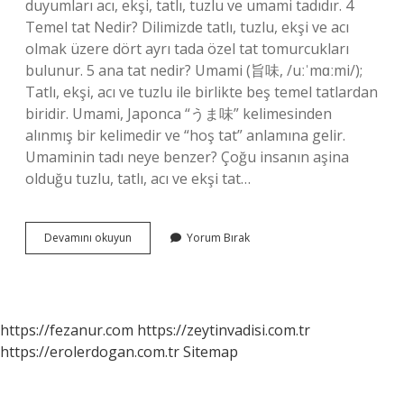
duyumları acı, ekşi, tatlı, tuzlu ve umami tadıdır. 4
Temel tat Nedir? Dilimizde tatlı, tuzlu, ekşi ve acı
olmak üzere dört ayrı tada özel tat tomurcukları
bulunur. 5 ana tat nedir? Umami (旨味, /uːˈmɑːmi/);
Tatlı, ekşi, acı ve tuzlu ile birlikte beş temel tatlardan
biridir. Umami, Japonca “うま味” kelimesinden
alınmış bir kelimedir ve “hoş tat” anlamına gelir.
Umaminin tadı neye benzer? Çoğu insanın aşina
olduğu tuzlu, tatlı, acı ve ekşi tat…
Tat
Devamını okuyun
Yorum Bırak
Türleri
Nelerdir
https://fezanur.com
https://zeytinvadisi.com.tr
https://erolerdogan.com.tr
Sitemap