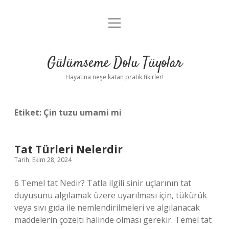
menüyü
Anasayfa
aç
Gizlilik Politikası
Gülümseme Dolu Tüyolar
Yasal Uyarı
Hayatına neşe katan pratik fikirler!
Hakkımızda
Etiket:
Çin tuzu umami mi
Tat Türleri Nelerdir
Tarih: Ekim 28, 2024
6 Temel tat Nedir? Tatla ilgili sinir uçlarının tat
duyusunu algılamak üzere uyarılması için, tükürük
veya sıvı gıda ile nemlendirilmeleri ve algılanacak
maddelerin çözelti halinde olması gerekir. Temel tat