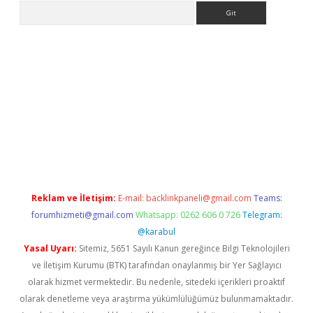
Arama
bet giriş
betexper
Reklam ve İletişim:
E-mail:
backlinkpaneli@gmail.com
Teams:
forumhizmeti@gmail.com
Whatsapp: 0262 606 0 726
Telegram:
@karabul
Yasal Uyarı:
Sitemiz, 5651 Sayılı Kanun gereğince Bilgi Teknolojileri
ve İletişim Kurumu (BTK) tarafından onaylanmış bir Yer Sağlayıcı
olarak hizmet vermektedir. Bu nedenle, sitedeki içerikleri proaktif
olarak denetleme veya araştırma yükümlülüğümüz bulunmamaktadır.