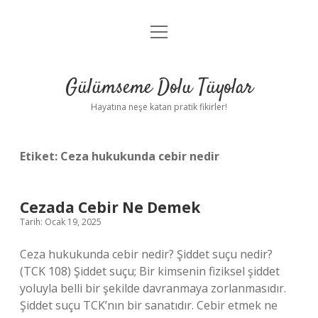
menüyü
Anasayfa
aç
Gizlilik Politikası
Gülümseme Dolu Tüyolar
Yasal Uyarı
Hayatına neşe katan pratik fikirler!
Hakkımızda
Etiket:
Ceza hukukunda cebir nedir
Cezada Cebir Ne Demek
Tarih: Ocak 19, 2025
Ceza hukukunda cebir nedir? Şiddet suçu nedir?
(TCK 108) Şiddet suçu; Bir kimsenin fiziksel şiddet
yoluyla belli bir şekilde davranmaya zorlanmasıdır.
Şiddet suçu TCK’nın bir sanatıdır. Cebir etmek ne