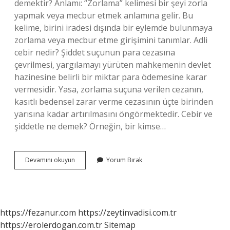
demektir? Anlamı: “Zorlama” kelimesi bir şeyi zorla
yapmak veya mecbur etmek anlamına gelir. Bu
kelime, birini iradesi dışında bir eylemde bulunmaya
zorlama veya mecbur etme girişimini tanımlar. Adli
cebir nedir? Şiddet suçunun para cezasına
çevrilmesi, yargılamayı yürüten mahkemenin devlet
hazinesine belirli bir miktar para ödemesine karar
vermesidir. Yasa, zorlama suçuna verilen cezanın,
kasıtlı bedensel zarar verme cezasının üçte birinden
yarısına kadar artırılmasını öngörmektedir. Cebir ve
şiddetle ne demek? Örneğin, bir kimse…
Cezada
Devamını okuyun
Yorum Bırak
Cebir
Ne
Demek
https://fezanur.com
https://zeytinvadisi.com.tr
https://erolerdogan.com.tr
Sitemap