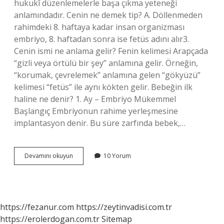
hukukî düzenlemelerle başa çıkma yeteneği
anlamındadır. Cenin ne demek tip? A. Döllenmeden
rahimdeki 8. haftaya kadar insan organizması
embriyo, 8. haftadan sonra ise fetüs adını alır3.
Cenin ismi ne anlama gelir? Fenin kelimesi Arapçada
“gizli veya örtülü bir şey” anlamına gelir. Örneğin,
“korumak, çevrelemek” anlamına gelen “gökyüzü”
kelimesi “fetüs” ile aynı kökten gelir. Bebeğin ilk
haline ne denir? 1. Ay – Embriyo Mükemmel
Başlangıç ​​Embriyonun rahime yerleşmesine
implantasyon denir. Bu süre zarfında bebek,…
Cenin
Devamını okuyun
10 Yorum
Ne
Denir
https://fezanur.com
https://zeytinvadisi.com.tr
https://erolerdogan.com.tr
Sitemap