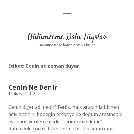
menüyü
Anasayfa
aç
Gizlilik Politikası
Gülümseme Dolu Tüyolar
Yasal Uyarı
Hayatına neşe katan pratik fikirler!
Hakkımızda
Etiket:
Cenin ne zaman duyar
Cenin Ne Denir
Tarih: Eylül 11, 2024
Cenin diğer adı nedir? Fetüs, halk arasında bilinen
adıyla cenin, bebeğin embriyo ile doğum arasındaki
evresine verilen isimdir. Cenin kime denir?
Rahimdeki çocuk. Fıkıh terimi, bir kimsenin dinî-