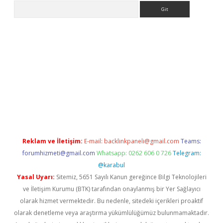
Arama
etexper
Reklam ve İletişim:
E-mail:
backlinkpaneli@gmail.com
Teams:
forumhizmeti@gmail.com
Whatsapp: 0262 606 0 726
Telegram:
@karabul
Yasal Uyarı:
Sitemiz, 5651 Sayılı Kanun gereğince Bilgi Teknolojileri
ve İletişim Kurumu (BTK) tarafından onaylanmış bir Yer Sağlayıcı
olarak hizmet vermektedir. Bu nedenle, sitedeki içerikleri proaktif
olarak denetleme veya araştırma yükümlülüğümüz bulunmamaktadır.