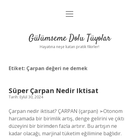
menüyü
Anasayfa
aç
Gizlilik Politikası
Gülümseme Dolu Tüyolar
Yasal Uyarı
Hayatına neşe katan pratik fikirler!
Hakkımızda
Etiket:
Çarpan değeri ne demek
Süper Çarpan Nedir Iktisat
Tarih: Eylül 30, 2024
Çarpan nedir iktisat? ÇARPAN (çarpan) ➢Otonom
harcamada bir birimlik artış, denge gelirini ve çıktı
düzeyini bir birimden fazla artırır. Bu artışın ne
kadar olacağı, marjinal tüketim eğilimine bağlıdır.