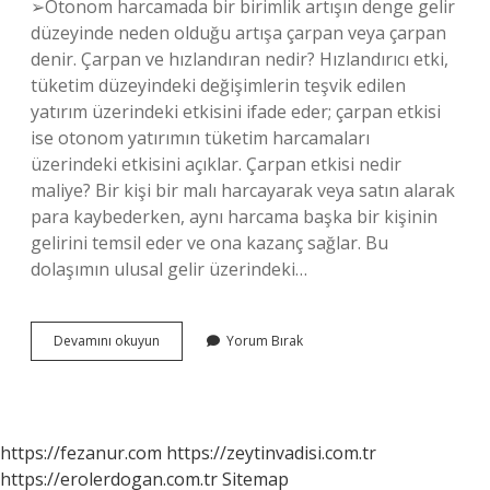
➢Otonom harcamada bir birimlik artışın denge gelir
düzeyinde neden olduğu artışa çarpan veya çarpan
denir. Çarpan ve hızlandıran nedir? Hızlandırıcı etki,
tüketim düzeyindeki değişimlerin teşvik edilen
yatırım üzerindeki etkisini ifade eder; çarpan etkisi
ise otonom yatırımın tüketim harcamaları
üzerindeki etkisini açıklar. Çarpan etkisi nedir
maliye? Bir kişi bir malı harcayarak veya satın alarak
para kaybederken, aynı harcama başka bir kişinin
gelirini temsil eder ve ona kazanç sağlar. Bu
dolaşımın ulusal gelir üzerindeki…
Süper
Devamını okuyun
Yorum Bırak
Çarpan
Nedir
Iktisat
https://fezanur.com
https://zeytinvadisi.com.tr
https://erolerdogan.com.tr
Sitemap