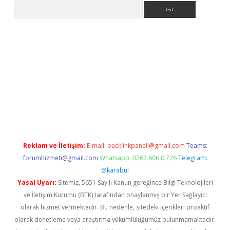
Arama
er
Reklam ve İletişim:
E-mail:
backlinkpaneli@gmail.com
Teams:
forumhizmeti@gmail.com
Whatsapp: 0262 606 0 726
Telegram:
@karabul
Yasal Uyarı:
Sitemiz, 5651 Sayılı Kanun gereğince Bilgi Teknolojileri
ve İletişim Kurumu (BTK) tarafından onaylanmış bir Yer Sağlayıcı
olarak hizmet vermektedir. Bu nedenle, sitedeki içerikleri proaktif
olarak denetleme veya araştırma yükümlülüğümüz bulunmamaktadır.