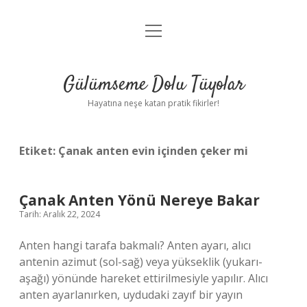
menüyü
Anasayfa
aç
Gizlilik Politikası
Gülümseme Dolu Tüyolar
Yasal Uyarı
Hayatına neşe katan pratik fikirler!
Hakkımızda
Etiket:
Çanak anten evin içinden çeker mi
Çanak Anten Yönü Nereye Bakar
Tarih: Aralık 22, 2024
Anten hangi tarafa bakmalı? Anten ayarı, alıcı
antenin azimut (sol-sağ) veya yükseklik (yukarı-
aşağı) yönünde hareket ettirilmesiyle yapılır. Alıcı
anten ayarlanırken, uydudaki zayıf bir yayın