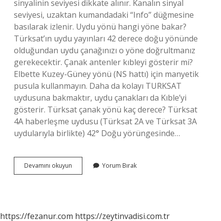
sinyalinin seviyesi dikkate alınır. Kanalın sinyal
seviyesi, uzaktan kumandadaki “Info” düğmesine
basılarak izlenir. Uydu yönü hangi yöne bakar?
Türksat’ın uydu yayınları 42 derece doğu yönünde
olduğundan uydu çanağınızı o yöne doğrultmanız
gerekecektir. Çanak antenler kıbleyi gösterir mi?
Elbette Kuzey-Güney yönü (NS hattı) için manyetik
pusula kullanmayın. Daha da kolayı TURKSAT
uydusuna bakmaktır, uydu çanakları da Kıble’yi
gösterir. Türksat çanak yönü kaç derece? Türksat
4A haberleşme uydusu (Türksat 2A ve Türksat 3A
uydularıyla birlikte) 42° Doğu yörüngesinde…
Çanak
Devamını okuyun
Yorum Bırak
Anten
Yönü
Nereye
Bakar
https://fezanur.com
https://zeytinvadisi.com.tr