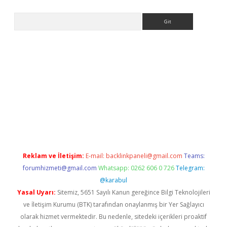
Arama
er
Reklam ve İletişim:
E-mail:
backlinkpaneli@gmail.com
Teams:
forumhizmeti@gmail.com
Whatsapp: 0262 606 0 726
Telegram:
@karabul
Yasal Uyarı:
Sitemiz, 5651 Sayılı Kanun gereğince Bilgi Teknolojileri
ve İletişim Kurumu (BTK) tarafından onaylanmış bir Yer Sağlayıcı
olarak hizmet vermektedir. Bu nedenle, sitedeki içerikleri proaktif