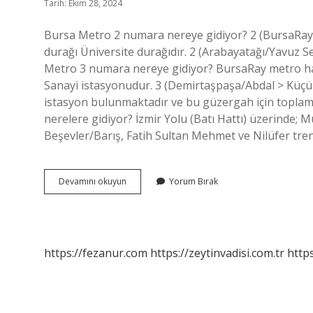
Tarih: Ekim 28, 2024
Bursa Metro 2 numara nereye gidiyor? 2 (BursaRay) 
durağı Üniversite durağıdır. 2 (Arabayatağı/Yavuz S
Metro 3 numara nereye gidiyor? BursaRay metro hat
Sanayi istasyonudur. 3 (Demirtaşpaşa/Abdal > Küçük S
istasyon bulunmaktadır ve bu güzergah için toplam
nerelere gidiyor? İzmir Yolu (Batı Hattı) üzerinde;
Beşevler/Barış, Fatih Sultan Mehmet ve Nilüfer tren
Bursa
Devamını okuyun
Yorum Bırak
Metro
1
Numara
Nereye
Gidiyor
https://fezanur.com
https://zeytinvadisi.com.tr
http