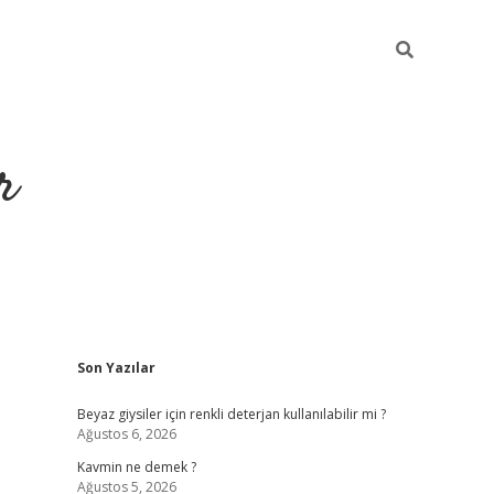
r
Sidebar
Son Yazılar
ilbet yeni giriş
ilbet
grandoperabet giriş
betexper
Beyaz giysiler için renkli deterjan kullanılabilir mi ?
Ağustos 6, 2026
Kavmin ne demek ?
Ağustos 5, 2026