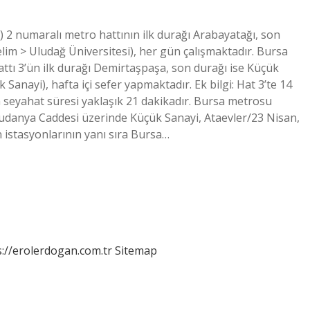
2 numaralı metro hattının ilk durağı Arabayatağı, son
elim > Uludağ Üniversitesi), her gün çalışmaktadır. Bursa
tı 3’ün ilk durağı Demirtaşpaşa, son durağı ise Küçük
anayi), hafta içi sefer yapmaktadır. Ek bilgi: Hat 3’te 14
 seyahat süresi yaklaşık 21 dakikadır. Bursa metrosu
 Mudanya Caddesi üzerinde Küçük Sanayi, Ataevler/23 Nisan,
 istasyonlarının yanı sıra Bursa…
s://erolerdogan.com.tr
Sitemap