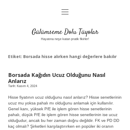
menüyü
Anasayfa
aç
Gizlilik Politikası
Gülümseme Dolu Tüyolar
Yasal Uyarı
Hayatına neşe katan pratik fikirler!
Hakkımızda
Etiket:
Borsada hisse alırken hangi değerlere bakılır
Borsada Kağıdın Ucuz Olduğunu Nasıl
Anlarız
Tarih: Kasım 4, 2024
Hisse fiyatının ucuz olduğunu nasıl anlarız? Hisse senetlerinin
ucuz mu yoksa pahalı mı olduğunu anlamak için kullanılır.
Genel kanı, yüksek P/E ile işlem gören hisse senetlerinin
pahalı, düşük P/E ile işlem gören hisse senetlerinin ise ucuz
olduğudur, ancak bu her zaman doğru değildir. FK ve PD DD
kaç olmalı? Şirketleri karşılaştırırken en popüler iki oranın