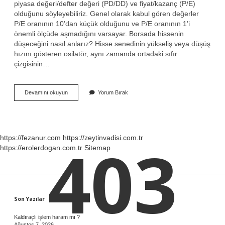
piyasa değeri/defter değeri (PD/DD) ve fiyat/kazanç (P/E)
olduğunu söyleyebiliriz. Genel olarak kabul gören değerler
P/E oranının 10’dan küçük olduğunu ve P/E oranının 1’i
önemli ölçüde aşmadığını varsayar. Borsada hissenin
düşeceğini nasıl anlarız? Hisse senedinin yükseliş veya düşüş
hızını gösteren osilatör, aynı zamanda ortadaki sıfır
çizgisinin…
Borsada
Devamını okuyun
Yorum Bırak
Kağıdın
Ucuz
Olduğunu
Nasıl
Anlarız
403
https://fezanur.com
https://zeytinvadisi.com.tr
https://erolerdogan.com.tr
Sitemap
Sidebar
Son Yazılar
Kaldıraçlı işlem haram mı ?
Ağustos 7, 2026