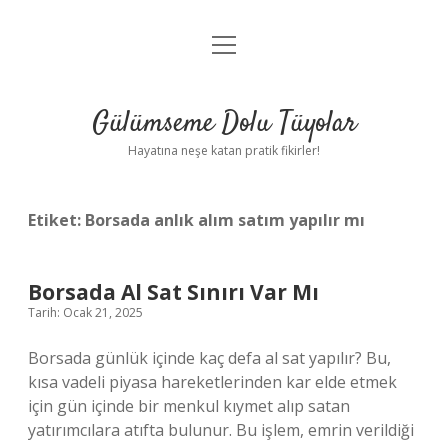
menüyü
Anasayfa
aç
Gizlilik Politikası
Gülümseme Dolu Tüyolar
Yasal Uyarı
Hayatına neşe katan pratik fikirler!
Hakkımızda
Etiket:
Borsada anlık alım satım yapılır mı
Borsada Al Sat Sınırı Var Mı
Tarih: Ocak 21, 2025
Borsada günlük içinde kaç defa al sat yapılır? Bu,
kısa vadeli piyasa hareketlerinden kar elde etmek
için gün içinde bir menkul kıymet alıp satan
yatırımcılara atıfta bulunur. Bu işlem, emrin verildiği