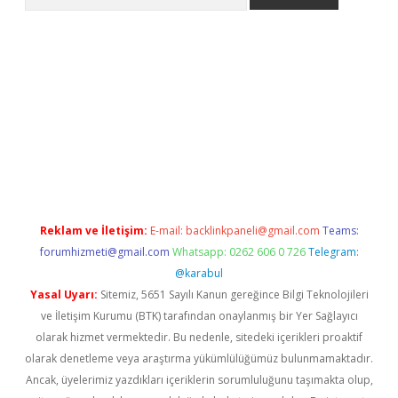
er
Reklam ve İletişim:
E-mail:
backlinkpaneli@gmail.com
Teams:
forumhizmeti@gmail.com
Whatsapp: 0262 606 0 726
Telegram:
@karabul
Yasal Uyarı:
Sitemiz, 5651 Sayılı Kanun gereğince Bilgi Teknolojileri
ve İletişim Kurumu (BTK) tarafından onaylanmış bir Yer Sağlayıcı
olarak hizmet vermektedir. Bu nedenle, sitedeki içerikleri proaktif
olarak denetleme veya araştırma yükümlülüğümüz bulunmamaktadır.
Ancak, üyelerimiz yazdıkları içeriklerin sorumluluğunu taşımakta olup,