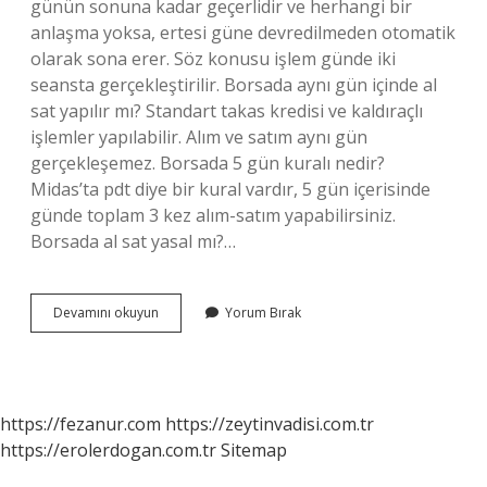
günün sonuna kadar geçerlidir ve herhangi bir
anlaşma yoksa, ertesi güne devredilmeden otomatik
olarak sona erer. Söz konusu işlem günde iki
seansta gerçekleştirilir. Borsada aynı gün içinde al
sat yapılır mı? Standart takas kredisi ve kaldıraçlı
işlemler yapılabilir. Alım ve satım aynı gün
gerçekleşemez. Borsada 5 gün kuralı nedir?
Midas’ta pdt diye bir kural vardır, 5 gün içerisinde
günde toplam 3 kez alım-satım yapabilirsiniz.
Borsada al sat yasal mı?…
Borsada
Devamını okuyun
Yorum Bırak
Al
Sat
Sınırı
Var
Mı
https://fezanur.com
https://zeytinvadisi.com.tr
https://erolerdogan.com.tr
Sitemap