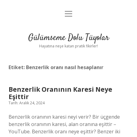
menüyü
Anasayfa
aç
Gizlilik Politikası
Gülümseme Dolu Tüyolar
Yasal Uyarı
Hayatına neşe katan pratik fikirler!
Hakkımızda
Etiket:
Benzerlik oranı nasıl hesaplanır
Benzerlik Oranının Karesi Neye
Eşittir
Tarih: Aralık 24, 2024
Benzerlik oranının karesi neyi verir? Bir üçgende
benzerlik oranının karesi, alan oranına eşittir –
YouTube. Benzerlik oranı neye eşittir? Benzer iki