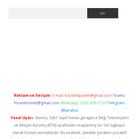
Arama
er
Reklam ve İletişim:
E-mail:
backlinkpaneli@gmail.com
Teams:
forumhizmeti@gmail.com
Whatsapp: 0262 606 0 726
Telegram:
@karabul
Yasal Uyarı:
Sitemiz, 5651 Sayılı Kanun gereğince Bilgi Teknolojileri
ve İletişim Kurumu (BTK) tarafından onaylanmış bir Yer Sağlayıcı
olarak hizmet vermektedir. Bu nedenle, sitedeki içerikleri proaktif