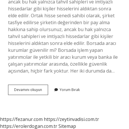
ancak bu hak yalnızca tahvil sahipleri ve imtiyazlı
hissedarlar gibi kişiler hisselerini aldıktan sonra
elde edilir. Ortak hisse senedi sahibi olarak, şirket
tasfiye edilirse şirketin değerinden bir pay alma
hakkına sahip olursunuz, ancak bu hak yalnızca
tahvil sahipleri ve imtiyazlı hissedarlar gibi kişiler
hisselerini aldıktan sonra elde edilir. Borsada aracı
kurumlar güvenilir mi? Borsada işlem yapan
yatırımcılar ile yetkili bir aracı kurum veya banka ile
çalışan yatırımcılar arasında, özellikle güvenlik
açısından, hiçbir fark yoktur. Her iki durumda da…
Hisse
Devamını okuyun
Yorum Bırak
Senedi
Için
Aracı
Kurum
Batarsa
https://fezanur.com
https://zeytinvadisi.com.tr
Ne
https://erolerdogan.com.tr
Sitemap
Olur