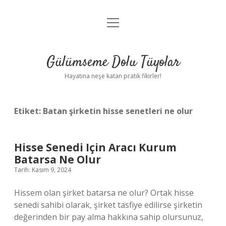
menüyü
Anasayfa
aç
Gizlilik Politikası
Gülümseme Dolu Tüyolar
Yasal Uyarı
Hayatına neşe katan pratik fikirler!
Hakkımızda
Etiket:
Batan şirketin hisse senetleri ne olur
Hisse Senedi Için Aracı Kurum
Batarsa Ne Olur
Tarih: Kasım 9, 2024
Hissem olan şirket batarsa ne olur? Ortak hisse
senedi sahibi olarak, şirket tasfiye edilirse şirketin
değerinden bir pay alma hakkına sahip olursunuz,