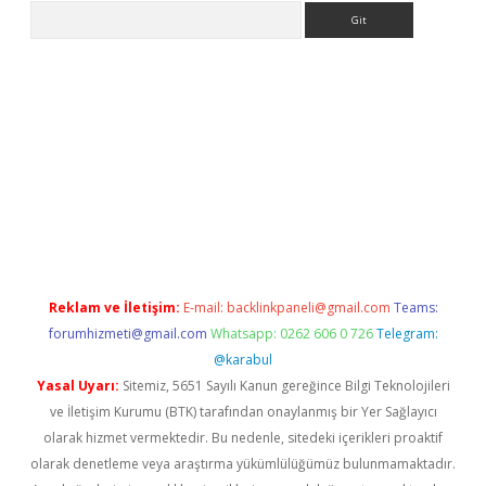
Arama
per
Reklam ve İletişim:
E-mail:
backlinkpaneli@gmail.com
Teams:
forumhizmeti@gmail.com
Whatsapp: 0262 606 0 726
Telegram:
@karabul
Yasal Uyarı:
Sitemiz, 5651 Sayılı Kanun gereğince Bilgi Teknolojileri
ve İletişim Kurumu (BTK) tarafından onaylanmış bir Yer Sağlayıcı
olarak hizmet vermektedir. Bu nedenle, sitedeki içerikleri proaktif
olarak denetleme veya araştırma yükümlülüğümüz bulunmamaktadır.