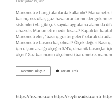
Tarih: Şubat 19, 2025
Manometre hangi alanlarda kullanılır? Manometreler,
basınç, nozullar, gaz-hava oranlarının dengelenmes
sistemleri vb. gibi çok sayıda uygulama alanında di
cihazıdır: Manometre nedir kısaca? Kapalı bir kaptaki
Manometreler, “basınç göstergeleri” olarak da adlandı
Manometre basıncı kaç olmalı? Ölçek değeri Basınç g
için ölçüm aralığı ölçeğin 3/4’ü, dinamik basınçlar i
ölçer? Gaz basıncının ölçülmesi (barometre, manom
Manometre
Devamını okuyun
Yorum Bırak
Nedir
Ne
Işe
Yarar
https://fezanur.com
https://zeytinvadisi.com.tr
http