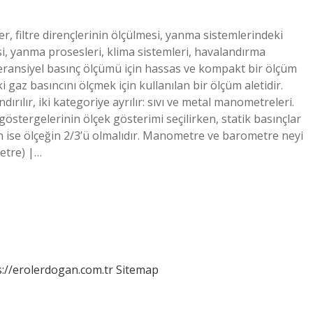
 filtre dirençlerinin ölçülmesi, yanma sistemlerindeki
i, yanma prosesleri, klima sistemleri, havalandırma
feransiyel basınç ölçümü için hassas ve kompakt bir ölçüm
 gaz basıncını ölçmek için kullanılan bir ölçüm aletidir.
rılır, iki kategoriye ayrılır: sıvı ve metal manometreleri.
östergelerinin ölçek gösterimi seçilirken, statik basınçlar
çin ise ölçeğin 2/3’ü olmalıdır. Manometre ve barometre neyi
etre) |…
s://erolerdogan.com.tr
Sitemap