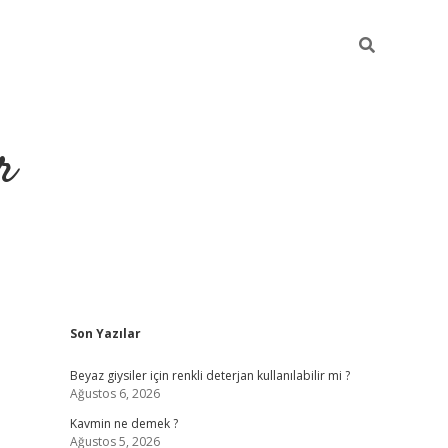
r
Sidebar
Son Yazılar
ilbet yeni giriş
ilbet
grandoperabet giriş
betexpe
Beyaz giysiler için renkli deterjan kullanılabilir mi ?
Ağustos 6, 2026
Kavmin ne demek ?
Ağustos 5, 2026