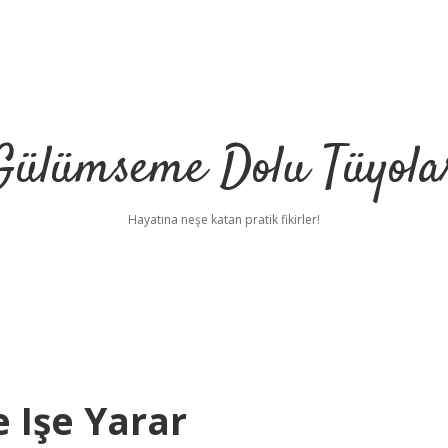
Gülümseme Dolu Tüyola
Hayatına neşe katan pratik fikirler!
 Işe Yarar