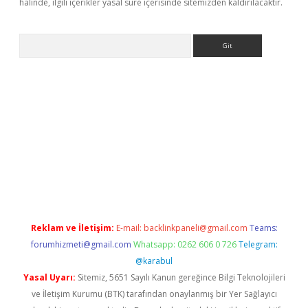
halinde, ilgili içerikler yasal süre içerisinde sitemizden kaldırılacaktır.
Arama
er
Reklam ve İletişim:
E-mail:
backlinkpaneli@gmail.com
Teams:
forumhizmeti@gmail.com
Whatsapp: 0262 606 0 726
Telegram:
@karabul
Yasal Uyarı:
Sitemiz, 5651 Sayılı Kanun gereğince Bilgi Teknolojileri
ve İletişim Kurumu (BTK) tarafından onaylanmış bir Yer Sağlayıcı