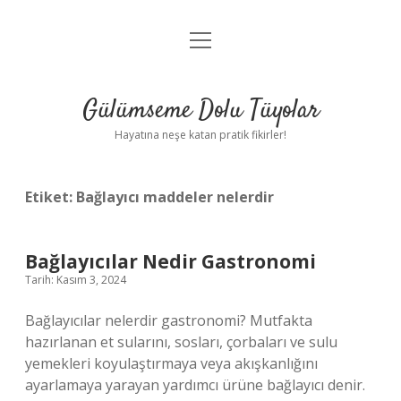
menüyü
Anasayfa
aç
Gizlilik Politikası
Gülümseme Dolu Tüyolar
Yasal Uyarı
Hayatına neşe katan pratik fikirler!
Hakkımızda
Etiket:
Bağlayıcı maddeler nelerdir
Bağlayıcılar Nedir Gastronomi
Tarih: Kasım 3, 2024
Bağlayıcılar nelerdir gastronomi? Mutfakta
hazırlanan et sularını, sosları, çorbaları ve sulu
yemekleri koyulaştırmaya veya akışkanlığını
ayarlamaya yarayan yardımcı ürüne bağlayıcı denir.