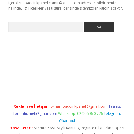
içerikleri,
backlinkpanelicomtr@gmail.com
adresine bildirmeniz
halinde, ilgili içerikler yasal süre içerisinde sitemizden kaldırılacaktır.
Arama
er
Reklam ve İletişim:
E-mail:
backlinkpaneli@gmail.com
Teams:
forumhizmeti@gmail.com
Whatsapp: 0262 606 0 726
Telegram:
@karabul
Yasal Uyarı:
Sitemiz, 5651 Sayılı Kanun gereğince Bilgi Teknolojileri