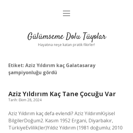
menüyü
Anasayfa
aç
Gizlilik Politikası
Gülümseme Dolu Tüyolar
Yasal Uyarı
Hayatına neşe katan pratik fikirler!
Hakkımızda
Etiket:
Aziz Yıldırım kaç Galatasaray
şampiyonluğu gördü
Aziz Yıldırım Kaç Tane Çocuğu Var
Tarih: Ekim 28, 2024
Aziz Yıldırım kaç defa evlendi? Aziz YıldırımKişisel
BilgilerDoğum2. Kasım 1952 Ergani, Diyarbakır,
TürkiyeEvlilik(ler)Yıldız Yıldırım (1981 doğumlu; 2010