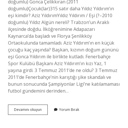
doğumlu) Gonca Çelikkıran (2011
doğumlu)Çocuk(lar)315 satır daha Yıldız Yıldırım’ın
eşi kimdir? Aziz YıldırımYıldız Yıldırım / Eşi (?–2010
doğumlu) Yıldız Algün nereli? Trabzon’un Araklı
ilçesinde doğdu. İlköğrenimine Adapazarı
Kaynarca’da başladı ve Florya Şenlikköy
Ortaokulunda tamamladı. Aziz Yıldırım’ın en küçük
çocuğu kaç yaşında? Başkan, kızının doğum gününü
eşi Gonca Yıldırım ile birlikte kutladı. Fenerbahçe
Spor Kulübü Başkanı Aziz Yıldırım’ın kızı Yaz, 1
yaşına girdi. 3 Temmuz 2011’de ne oldu? 3 Temmuz
2011’de Fenerbahçe’nin karıştığı şike skandalı ve
bunun sonucunda Şampiyonlar Ligi’ne katılamaması
futbol gündemini derinden…
Aziz
Devamını okuyun
Yorum Bırak
Yıldırım
Kaç
Tane