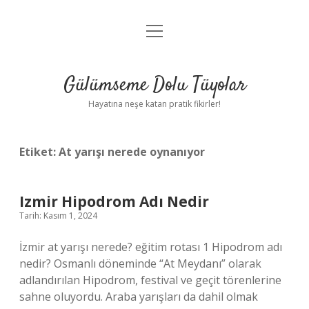
menüyü
Anasayfa
aç
Gizlilik Politikası
Gülümseme Dolu Tüyolar
Yasal Uyarı
Hayatına neşe katan pratik fikirler!
Hakkımızda
Etiket:
At yarışı nerede oynanıyor
Izmir Hipodrom Adı Nedir
Tarih: Kasım 1, 2024
İzmir at yarışı nerede? eğitim rotası 1 Hipodrom adı
nedir? Osmanlı döneminde “At Meydanı” olarak
adlandırılan Hipodrom, festival ve geçit törenlerine
sahne oluyordu. Araba yarışları da dahil olmak