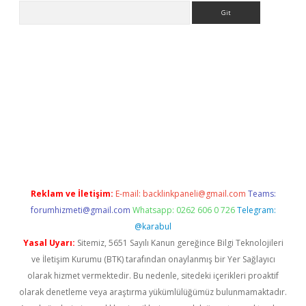
Arama
er
Reklam ve İletişim:
E-mail:
backlinkpaneli@gmail.com
Teams:
forumhizmeti@gmail.com
Whatsapp: 0262 606 0 726
Telegram:
@karabul
Yasal Uyarı:
Sitemiz, 5651 Sayılı Kanun gereğince Bilgi Teknolojileri
ve İletişim Kurumu (BTK) tarafından onaylanmış bir Yer Sağlayıcı
olarak hizmet vermektedir. Bu nedenle, sitedeki içerikleri proaktif
olarak denetleme veya araştırma yükümlülüğümüz bulunmamaktadır.