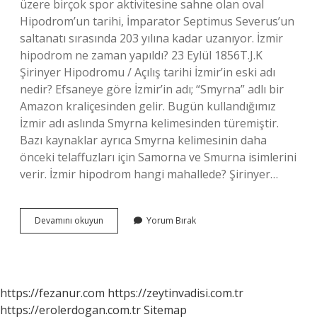
üzere birçok spor aktivitesine sahne olan oval
Hipodrom’un tarihi, İmparator Septimus Severus’un
saltanatı sırasında 203 yılına kadar uzanıyor. İzmir
hipodrom ne zaman yapıldı? 23 Eylül 1856T.J.K
Şirinyer Hipodromu / Açılış tarihi İzmir’in eski adı
nedir? Efsaneye göre İzmir’in adı; “Smyrna” adlı bir
Amazon kraliçesinden gelir. Bugün kullandığımız
İzmir adı aslında Smyrna kelimesinden türemiştir.
Bazı kaynaklar ayrıca Smyrna kelimesinin daha
önceki telaffuzları için Samorna ve Smurna isimlerini
verir. İzmir hipodrom hangi mahallede? Şirinyer…
Izmir
Devamını okuyun
Yorum Bırak
Hipodrom
Adı
Nedir
https://fezanur.com
https://zeytinvadisi.com.tr
https://erolerdogan.com.tr
Sitemap