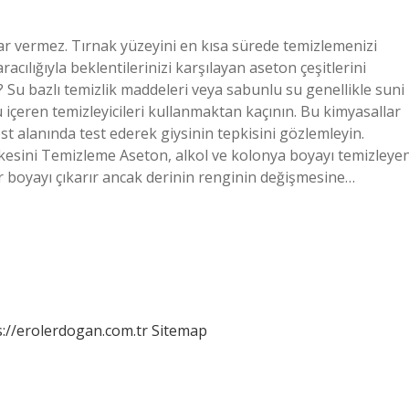
rar vermez. Tırnak yüzeyini en kısa sürede temizlemenizi
racılığıyla beklentilerinizi karşılayan aseton çeşitlerini
ir? Su bazlı temizlik maddeleri veya sabunlu su genellikle suni
cü içeren temizleyicileri kullanmaktan kaçının. Bu kimyasallar
est alanında test ederek giysinin tepkisini gözlemleyin.
ekesini Temizleme Aseton, alkol ve kolonya boyayı temizleye
r boyayı çıkarır ancak derinin renginin değişmesine…
s://erolerdogan.com.tr
Sitemap