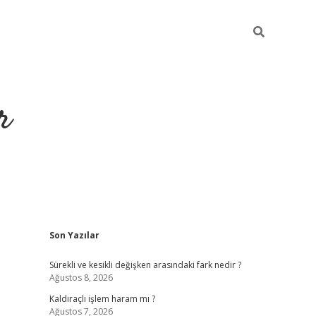
r
Sidebar
Son Yazılar
ilbet yeni giriş
ilbet
grandoperabet giriş
betexper
Sürekli ve kesikli değişken arasındaki fark nedir ?
Ağustos 8, 2026
Kaldıraçlı işlem haram mı ?
Ağustos 7, 2026