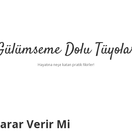
Gülümseme Dolu Tüyola
Hayatına neşe katan pratik fikirler!
arar Verir Mi