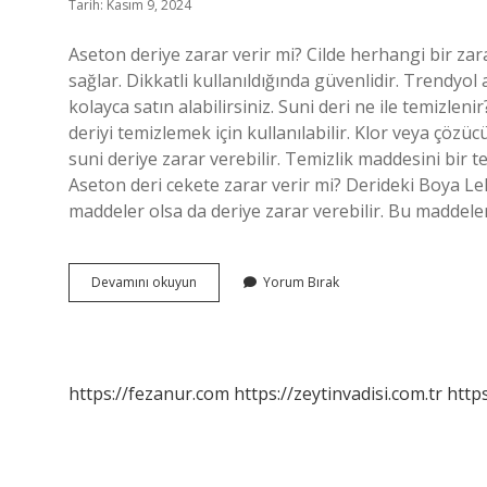
Tarih: Kasım 9, 2024
Aseton deriye zarar verir mi? Cilde herhangi bir za
sağlar. Dikkatli kullanıldığında güvenlidir. Trendyol a
kolayca satın alabilirsiniz. Suni deri ne ile temizlen
deriyi temizlemek için kullanılabilir. Klor veya çözü
suni deriye zarar verebilir. Temizlik maddesini bir t
Aseton deri cekete zarar verir mi? Derideki Boya L
maddeler olsa da deriye zarar verebilir. Bu maddele
Aseton
Devamını okuyun
Yorum Bırak
Suni
Deriye
Zarar
Verir
Mi
https://fezanur.com
https://zeytinvadisi.com.tr
http