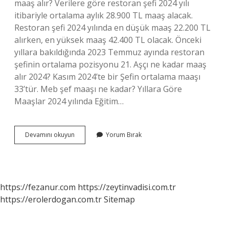
maaş alır? Verilere göre restoran şefi 2024 yılı
itibariyle ortalama aylık 28.900 TL maaş alacak.
Restoran şefi 2024 yılında en düşük maaş 22.200 TL
alırken, en yüksek maaş 42.400 TL olacak. Önceki
yıllara bakıldığında 2023 Temmuz ayında restoran
şefinin ortalama pozisyonu 21. Aşçı ne kadar maaş
alır 2024? Kasım 2024’te bir Şefin ortalama maaşı
33’tür. Meb şef maaşı ne kadar? Yıllara Göre
Maaşlar 2024 yılında Eğitim…
Şefler
Devamını okuyun
Yorum Bırak
Ne
Kadar
Maaş
Alır
2024
https://fezanur.com
https://zeytinvadisi.com.tr
https://erolerdogan.com.tr
Sitemap