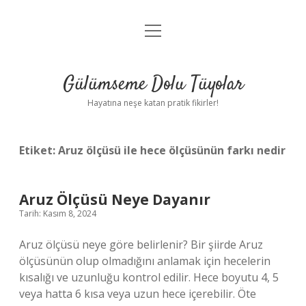
menüyü
Anasayfa
aç
Gizlilik Politikası
Gülümseme Dolu Tüyolar
Yasal Uyarı
Hayatına neşe katan pratik fikirler!
Hakkımızda
Etiket:
Aruz ölçüsü ile hece ölçüsünün farkı nedir
Aruz Ölçüsü Neye Dayanır
Tarih: Kasım 8, 2024
Aruz ölçüsü neye göre belirlenir? Bir şiirde Aruz
ölçüsünün olup olmadığını anlamak için hecelerin
kısalığı ve uzunluğu kontrol edilir. Hece boyutu 4, 5
veya hatta 6 kısa veya uzun hece içerebilir. Öte