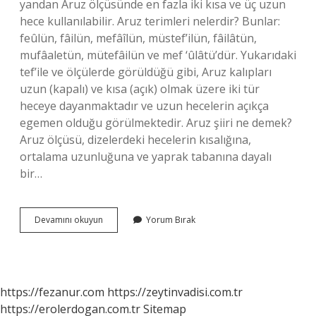
yandan Aruz ölçüsünde en fazla iki kısa ve üç uzun
hece kullanılabilir. Aruz terimleri nelerdir? Bunlar:
feûlün, fâilün, mefâîlün, müstef’ilün, fâilâtün,
mufâaletün, mütefâilün ve mef ‘ûlâtü’dür. Yukarıdaki
tef’ile ve ölçülerde görüldüğü gibi, Aruz kalıpları
uzun (kapalı) ve kısa (açık) olmak üzere iki tür
heceye dayanmaktadır ve uzun hecelerin açıkça
egemen olduğu görülmektedir. Aruz şiiri ne demek?
Aruz ölçüsü, dizelerdeki hecelerin kısalığına,
ortalama uzunluğuna ve yaprak tabanına dayalı
bir…
Aruz
Devamını okuyun
Yorum Bırak
Ölçüsü
Neye
Dayanır
https://fezanur.com
https://zeytinvadisi.com.tr
https://erolerdogan.com.tr
Sitemap