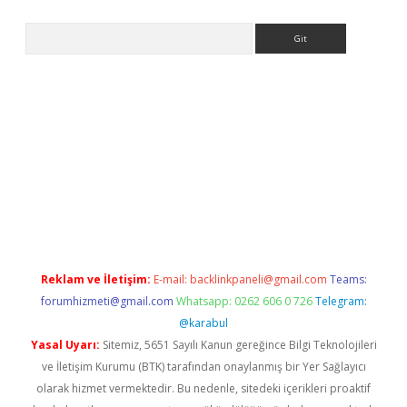
Arama
er
Reklam ve İletişim:
E-mail:
backlinkpaneli@gmail.com
Teams:
forumhizmeti@gmail.com
Whatsapp: 0262 606 0 726
Telegram:
@karabul
Yasal Uyarı:
Sitemiz, 5651 Sayılı Kanun gereğince Bilgi Teknolojileri
ve İletişim Kurumu (BTK) tarafından onaylanmış bir Yer Sağlayıcı
olarak hizmet vermektedir. Bu nedenle, sitedeki içerikleri proaktif