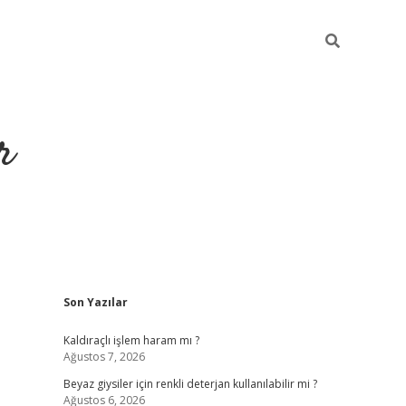
r
Sidebar
Son Yazılar
ilbet yeni giriş
ilbet
grandoperabet giriş
betexper
Kaldıraçlı işlem haram mı ?
Ağustos 7, 2026
Beyaz giysiler için renkli deterjan kullanılabilir mi ?
Ağustos 6, 2026