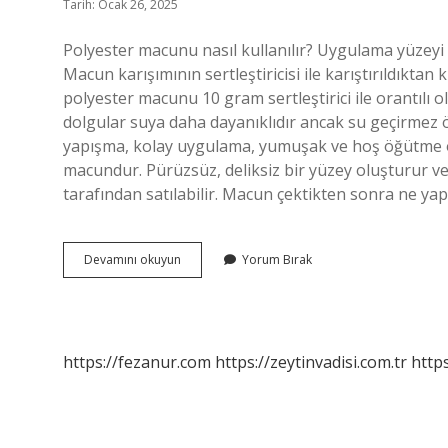
Tarih: Ocak 26, 2025
Polyester macunu nasıl kullanılır? Uygulama yüzeyi k
Macun karışımının sertleştiricisi ile karıştırıldıkt
polyester macunu 10 gram sertleştirici ile orantılı o
dolgular suya daha dayanıklıdır ancak su geçirmez 
yapışma, kolay uygulama, yumuşak ve hoş öğütme öz
macundur. Pürüzsüz, deliksiz bir yüzey oluşturur ve
tarafından satılabilir. Macun çektikten sonra ne ya
Polyester
Devamını okuyun
Yorum Bırak
Macuna
Su
Katılır
Mı
https://fezanur.com
https://zeytinvadisi.com.tr
http