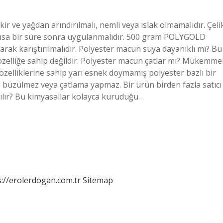
ir ve yağdan arındırılmalı, nemli veya ıslak olmamalıdır. Çeli
an kısa bir süre sonra uygulanmalıdır. 500 gram POLYGOLD
larak karıştırılmalıdır. Polyester macun suya dayanıklı mı? Bu
özelliğe sahip değildir. Polyester macun çatlar mı? Mükemme
elliklerine sahip yarı esnek doymamış polyester bazlı bir
 büzülmez veya çatlama yapmaz. Bir ürün birden fazla satıcı
pılır? Bu kimyasallar kolayca kuruduğu…
s://erolerdogan.com.tr
Sitemap