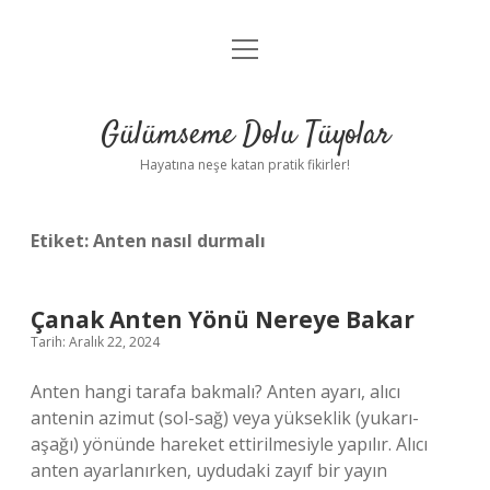
menüyü
Anasayfa
aç
Gizlilik Politikası
Gülümseme Dolu Tüyolar
Yasal Uyarı
Hayatına neşe katan pratik fikirler!
Hakkımızda
Etiket:
Anten nasıl durmalı
Çanak Anten Yönü Nereye Bakar
Tarih: Aralık 22, 2024
Anten hangi tarafa bakmalı? Anten ayarı, alıcı
antenin azimut (sol-sağ) veya yükseklik (yukarı-
aşağı) yönünde hareket ettirilmesiyle yapılır. Alıcı
anten ayarlanırken, uydudaki zayıf bir yayın