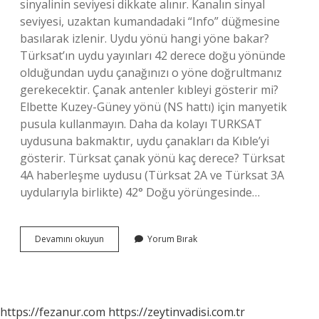
sinyalinin seviyesi dikkate alınır. Kanalın sinyal
seviyesi, uzaktan kumandadaki “Info” düğmesine
basılarak izlenir. Uydu yönü hangi yöne bakar?
Türksat’ın uydu yayınları 42 derece doğu yönünde
olduğundan uydu çanağınızı o yöne doğrultmanız
gerekecektir. Çanak antenler kıbleyi gösterir mi?
Elbette Kuzey-Güney yönü (NS hattı) için manyetik
pusula kullanmayın. Daha da kolayı TURKSAT
uydusuna bakmaktır, uydu çanakları da Kıble’yi
gösterir. Türksat çanak yönü kaç derece? Türksat
4A haberleşme uydusu (Türksat 2A ve Türksat 3A
uydularıyla birlikte) 42° Doğu yörüngesinde…
Çanak
Devamını okuyun
Yorum Bırak
Anten
Yönü
Nereye
Bakar
https://fezanur.com
https://zeytinvadisi.com.tr