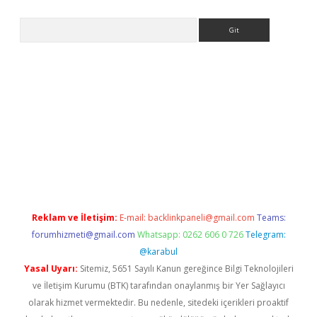
Arama
er
Reklam ve İletişim:
E-mail:
backlinkpaneli@gmail.com
Teams:
forumhizmeti@gmail.com
Whatsapp: 0262 606 0 726
Telegram:
@karabul
Yasal Uyarı:
Sitemiz, 5651 Sayılı Kanun gereğince Bilgi Teknolojileri
ve İletişim Kurumu (BTK) tarafından onaylanmış bir Yer Sağlayıcı
olarak hizmet vermektedir. Bu nedenle, sitedeki içerikleri proaktif