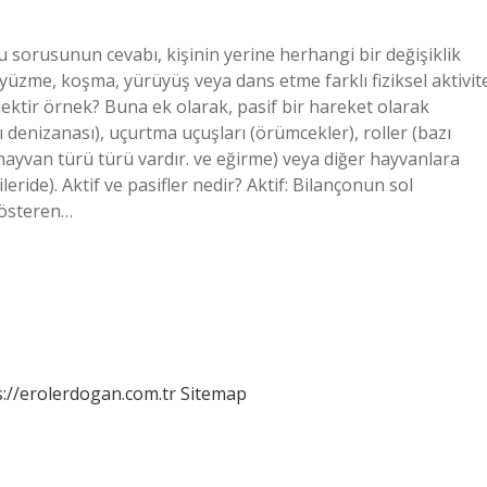
u sorusunun cevabı, kişinin yerine herhangi bir değişiklik
ve yüzme, koşma, yürüyüş veya dans etme farklı fiziksel aktivit
emektir örnek? Buna ek olarak, pasif bir hareket olarak
zı denizanası), uçurtma uçuşları (örümcekler), roller (bazı
 hayvan türü türü vardır. ve eğirme) veya diğer hayvanlara
leride). Aktif ve pasifler nedir? Aktif: Bilançonun sol
 gösteren…
s://erolerdogan.com.tr
Sitemap