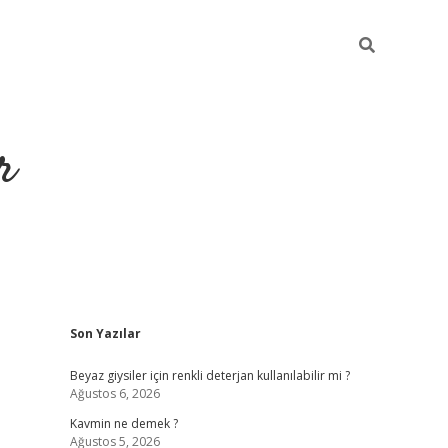
r
Sidebar
Son Yazılar
ilbet yeni giriş
ilbet
grandoperabet giriş
betexper
Beyaz giysiler için renkli deterjan kullanılabilir mi ?
Ağustos 6, 2026
Kavmin ne demek ?
Ağustos 5, 2026