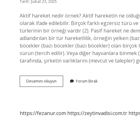
Tarih: Şubat 23, 2025
Aktif hareket nedir örnek? Aktif hareketin ne olduğ
olarak ifade edilebilir. Birçok farklı egzersiz türü 
türlerinin bir örneği vardır (2). Pasif hareket ne d
adlandırılan bir tür hareketlilik, örneğin yelken (ba
böcekler (bazı böcekler (bazı böcekler) olan birçok
sürün (tercih edilir). Veya diğer hayvanlara binmek (i
tarafında, şirketin varlıklarını (mevcut ve talepler)
Aktif
Devamını okuyun
Yorum Bırak
Ve
Pasif
Hareket
Nedir
Örnek
https://fezanur.com
https://zeytinvadisi.com.tr
http