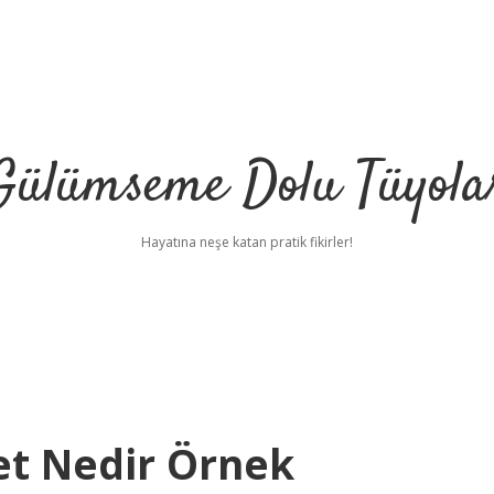
Gülümseme Dolu Tüyola
Hayatına neşe katan pratik fikirler!
et Nedir Örnek