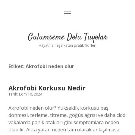
menüyü
Anasayfa
aç
Gizlilik Politikası
Gülümseme Dolu Tüyolar
Yasal Uyarı
Hayatına neşe katan pratik fikirler!
Hakkımızda
Etiket:
Akrofobi neden olur
Akrofobi Korkusu Nedir
Tarih: Ekim 10, 2024
Akrofobi neden olur? Yükseklik korkusu baş
dönmesi, terleme, titreme, göğüs ağrısı ve daha ciddi
vakalarda panik atakları gibi semptomlara neden
olabilir. Altta yatan neden tam olarak anlaşılmasa