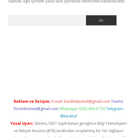
halinde, ilgili içerikler yasal süre içerisinde sitemizden kaldırılacaktır.
Arama
er
Reklam ve İletişim:
E-mail:
backlinkpaneli@gmail.com
Teams:
forumhizmeti@gmail.com
Whatsapp: 0262 606 0 726
Telegram:
@karabul
Yasal Uyarı:
Sitemiz, 5651 Sayılı Kanun gereğince Bilgi Teknolojileri
ve İletişim Kurumu (BTK) tarafından onaylanmış bir Yer Sağlayıcı