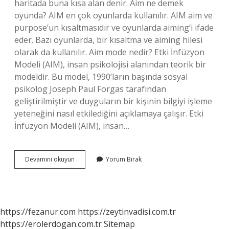
haritada buna kısa alan denir. Aim ne demek
oyunda? AIM en çok oyunlarda kullanılır. AIM aim ve
purpose’un kısaltmasıdır ve oyunlarda aiming’i ifade
eder. Bazı oyunlarda, bir kısaltma ve aiming hilesi
olarak da kullanılır. Aim mode nedir? Etki İnfüzyon
Modeli (AIM), insan psikolojisi alanından teorik bir
modeldir. Bu model, 1990’ların başında sosyal
psikolog Joseph Paul Forgas tarafından
geliştirilmiştir ve duyguların bir kişinin bilgiyi işleme
yeteneğini nasıl etkilediğini açıklamaya çalışır. Etki
İnfüzyon Modeli (AIM), insan…
Cs
Devamını okuyun
Yorum Bırak
Aim
Ne
Demek
https://fezanur.com
https://zeytinvadisi.com.tr
https://erolerdogan.com.tr
Sitemap