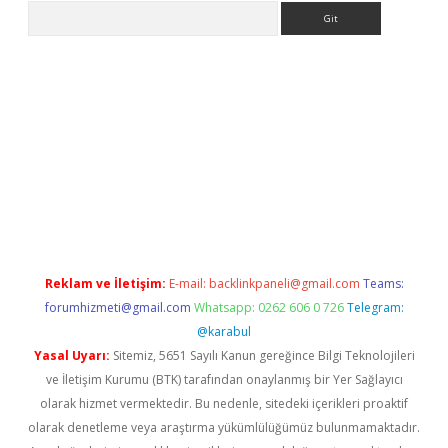
Arama
er
Reklam ve İletişim:
E-mail:
backlinkpaneli@gmail.com
Teams:
forumhizmeti@gmail.com
Whatsapp: 0262 606 0 726
Telegram:
@karabul
Yasal Uyarı:
Sitemiz, 5651 Sayılı Kanun gereğince Bilgi Teknolojileri
ve İletişim Kurumu (BTK) tarafından onaylanmış bir Yer Sağlayıcı
olarak hizmet vermektedir. Bu nedenle, sitedeki içerikleri proaktif
olarak denetleme veya araştırma yükümlülüğümüz bulunmamaktadır.