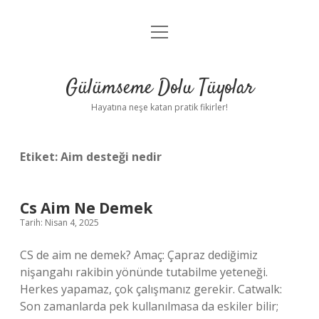
menüyü
Anasayfa
aç
Gizlilik Politikası
Gülümseme Dolu Tüyolar
Yasal Uyarı
Hayatına neşe katan pratik fikirler!
Hakkımızda
Etiket:
Aim desteği nedir
Cs Aim Ne Demek
Tarih: Nisan 4, 2025
CS de aim ne demek? Amaç: Çapraz dediğimiz
nişangahı rakibin yönünde tutabilme yeteneği.
Herkes yapamaz, çok çalışmanız gerekir. Catwalk:
Son zamanlarda pek kullanılmasa da eskiler bilir;