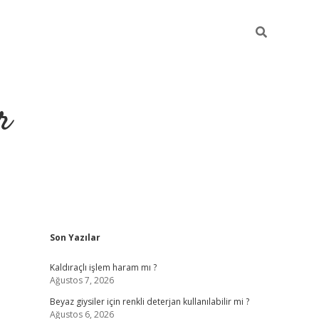
r
Sidebar
Son Yazılar
ilbet yeni giriş
ilbet
grandoperabet giriş
betexper
Kaldıraçlı işlem haram mı ?
Ağustos 7, 2026
Beyaz giysiler için renkli deterjan kullanılabilir mi ?
Ağustos 6, 2026