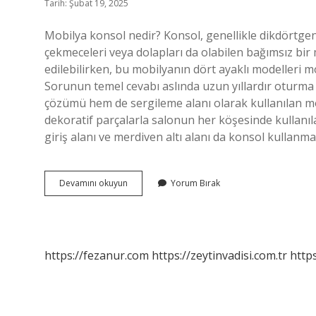
Tarih: Şubat 19, 2025
Mobilya konsol nedir? Konsol, genellikle dikdörtgen
çekmeceleri veya dolapları da olabilen bağımsız bir
edilebilirken, bu mobilyanın dört ayaklı modelleri m
Sorunun temel cevabı aslında uzun yıllardır oturm
çözümü hem de sergileme alanı olarak kullanılan m
dekoratif parçalarla salonun her köşesinde kullanıl
giriş alanı ve merdiven altı alanı da konsol kullan
Mobilya
Devamını okuyun
Yorum Bırak
Konsol
Ne
Demek
https://fezanur.com
https://zeytinvadisi.com.tr
http