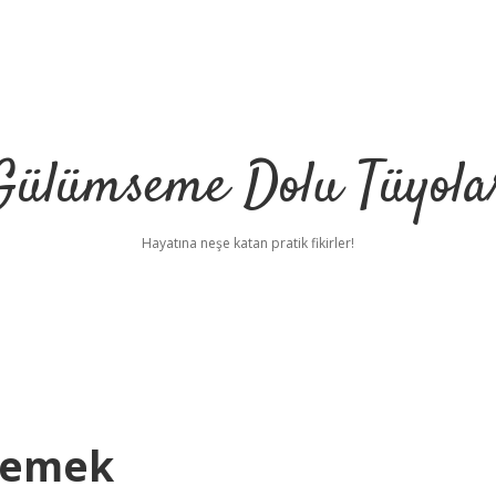
Gülümseme Dolu Tüyola
Hayatına neşe katan pratik fikirler!
Demek