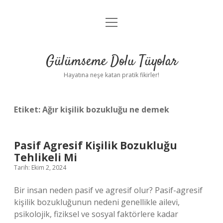
menüyü
Anasayfa
aç
Gizlilik Politikası
Gülümseme Dolu Tüyolar
Yasal Uyarı
Hayatına neşe katan pratik fikirler!
Hakkımızda
Etiket:
Ağır kişilik bozukluğu ne demek
Pasif Agresif Kişilik Bozukluğu
Tehlikeli Mi
Tarih: Ekim 2, 2024
Bir insan neden pasif ve agresif olur? Pasif-agresif
kişilik bozukluğunun nedeni genellikle ailevi,
psikolojik, fiziksel ve sosyal faktörlere kadar