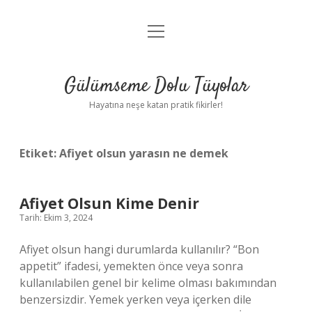
menüyü
Anasayfa
aç
Gizlilik Politikası
Gülümseme Dolu Tüyolar
Yasal Uyarı
Hayatına neşe katan pratik fikirler!
Hakkımızda
Etiket:
Afiyet olsun yarasın ne demek
Afiyet Olsun Kime Denir
Tarih: Ekim 3, 2024
Afiyet olsun hangi durumlarda kullanılır? “Bon
appetit” ifadesi, yemekten önce veya sonra
kullanılabilen genel bir kelime olması bakımından
benzersizdir. Yemek yerken veya içerken dile