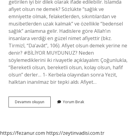
getirilen iyi bir dilek olarak ifade edilebilir. İslamda
afiyet olsun ne demek? Sözlükte “sağlık ve
emniyette olmak, felaketlerden, sıkıntılardan ve
musibetlerden uzak kalmak” ve özellikle “bedensel
sağlık” anlamına gelir. Hadislere göre Allah’ın
insanlara verdiği en güzel nimet afiyettir (bkz.
Tirmizî, “Da’avât”, 106). Afiyet olsun demek yerine ne
denir? #BİLİYOR MUYDUNUZ? Neden
söylemediklerini iki rivayetle açıklayalım: Çoğunlukla,
“Bereketli olsun, bereketli olsun, kolay olsun, hafif
olsun” derler… 1- Kerbela olayından sonra Yezit,
halktan inanılmaz bir tepki aldı. Afiyet…
Afiyet
Devamını okuyun
Yorum Bırak
Olsun
Kime
Denir
https://fezanur.com
https://zeytinvadisi.com.tr