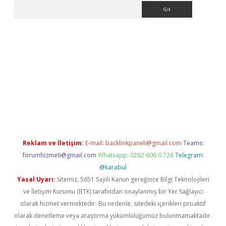
Arama
er
Reklam ve İletişim:
E-mail:
backlinkpaneli@gmail.com
Teams:
forumhizmeti@gmail.com
Whatsapp: 0262 606 0 726
Telegram:
@karabul
Yasal Uyarı:
Sitemiz, 5651 Sayılı Kanun gereğince Bilgi Teknolojileri
ve İletişim Kurumu (BTK) tarafından onaylanmış bir Yer Sağlayıcı
olarak hizmet vermektedir. Bu nedenle, sitedeki içerikleri proaktif
olarak denetleme veya araştırma yükümlülüğümüz bulunmamaktadır.