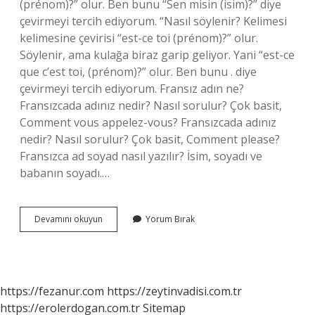
(prénom)?” olur. Ben bunu “Sen misin (isim)?” diye
çevirmeyi tercih ediyorum. “Nasıl söylenir? Kelimesi
kelimesine çevirisi “est-ce toi (prénom)?” olur.
Söylenir, ama kulağa biraz garip geliyor. Yani “est-ce
que c’est toi, (prénom)?” olur. Ben bunu . diye
çevirmeyi tercih ediyorum. Fransız adın ne?
Fransızcada adınız nedir? Nasıl sorulur? Çok basit,
Comment vous appelez-vous? Fransızcada adınız
nedir? Nasıl sorulur? Çok basit, Comment please?
Fransızca ad soyad nasıl yazılır? İsim, soyadı ve
babanın soyadı.…
Fransızca
Devamını okuyun
Yorum Bırak
Ad
Nasıl
Sorulur
https://fezanur.com
https://zeytinvadisi.com.tr
https://erolerdogan.com.tr
Sitemap