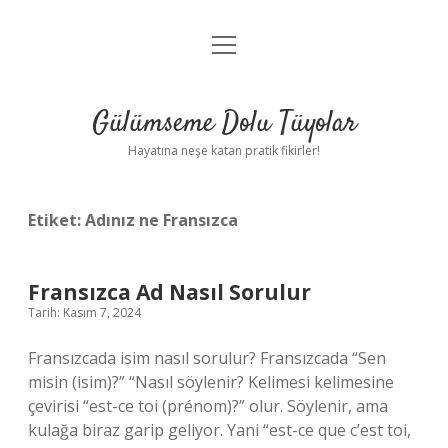
menüyü
Anasayfa
aç
Gizlilik Politikası
Gülümseme Dolu Tüyolar
Yasal Uyarı
Hayatına neşe katan pratik fikirler!
Hakkımızda
Etiket:
Adınız ne Fransızca
Fransızca Ad Nasıl Sorulur
Tarih: Kasım 7, 2024
Fransızcada isim nasıl sorulur? Fransızcada “Sen
misin (isim)?” “Nasıl söylenir? Kelimesi kelimesine
çevirisi “est-ce toi (prénom)?” olur. Söylenir, ama
kulağa biraz garip geliyor. Yani “est-ce que c’est toi,