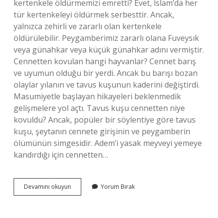
kertenkele öldürmemizi emretti? Evet, İslam’da her
tür kertenkeleyi öldürmek serbesttir. Ancak,
yalnızca zehirli ve zararlı olan kertenkele
öldürülebilir. Peygamberimiz zararlı olana Fuveysık
veya günahkar veya küçük günahkar adını vermiştir.
Cennetten kovulan hangi hayvanlar? Cennet barış
ve uyumun olduğu bir yerdi. Ancak bu barışı bozan
olaylar yılanın ve tavus kuşunun kaderini değiştirdi.
Masumiyetle başlayan hikayeleri beklenmedik
gelişmelere yol açtı. Tavus kuşu cennetten niye
kovuldu? Ancak, popüler bir söylentiye göre tavus
kuşu, şeytanın cennete girişinin ve peygamberin
ölümünün simgesidir. Adem’i yasak meyveyi yemeye
kandırdığı için cennetten…
Kertenkele
Devamını okuyun
Yorum Bırak
Cennetten
Neden
Kovuldu