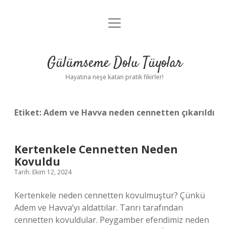
menüyü
Anasayfa
aç
Gizlilik Politikası
Gülümseme Dolu Tüyolar
Yasal Uyarı
Hayatına neşe katan pratik fikirler!
Hakkımızda
Etiket:
Adem ve Havva neden cennetten çıkarıldı
Kertenkele Cennetten Neden
Kovuldu
Tarih: Ekim 12, 2024
Kertenkele neden cennetten kovulmuştur? Çünkü
Adem ve Havva’yı aldattılar. Tanrı tarafından
cennetten kovuldular. Peygamber efendimiz neden