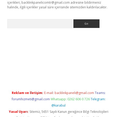
içerikleri,
backlinkpanelicomtr@gmail.com
adresine bildirmeniz
halinde, ilgili içerikler yasal süre içerisinde sitemizden kaldırılacaktır.
Arama
er
Reklam ve İletişim:
E-mail:
backlinkpaneli@gmail.com
Teams:
forumhizmeti@gmail.com
Whatsapp: 0262 606 0 726
Telegram:
@karabul
Yasal Uyarı:
Sitemiz, 5651 Sayılı Kanun gereğince Bilgi Teknolojileri