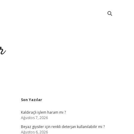
r
Sidebar
Son Yazılar
ilbet yeni giriş
ilbet
grandoperabet giriş
betexper
Kaldıraçlı işlem haram mı ?
Ağustos 7, 2026
Beyaz giysiler için renkli deterjan kullanılabilir mi ?
Ağustos 6, 2026