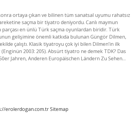
n sonra ortaya çıkan ve bilinen tüm sanatsal uyumu rahatsız
hareketine saçma bir tiyatro deniyordu. Canlı maymun
n parçası en ünlü Türk saçma oyunlardan biridir. Türk
osunun gelişimine önemli katkıda bulunan Güngör Dilmen,
kilde çalıştı. Klasik tiyatroyu çok iyi bilen Dilmen’in ilk
r (Enginün 2003: 205). Absürt tiyatro ne demek TDK? Das
950er Jahren, Anderen Europäischen Ländern Zu Sehen…
s://erolerdogan.com.tr
Sitemap