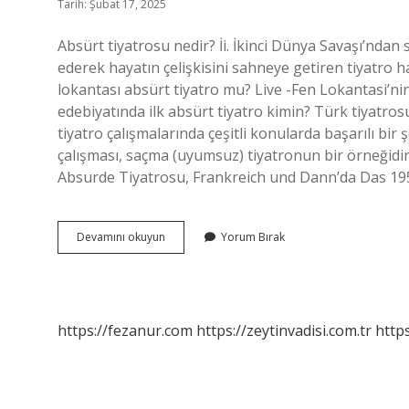
Tarih: Şubat 17, 2025
Absürt tiyatrosu nedir? İi. İkinci Dünya Savaşı’nda
ederek hayatın çelişkisini sahneye getiren tiyatro 
lokantası absürt tiyatro mu? Live -Fen Lokantasi’ni
edebiyatında ilk absürt tiyatro kimin? Türk tiyatr
tiyatro çalışmalarında çeşitli konularda başarılı bir şe
çalışması, saçma (uyumsuz) tiyatronun bir örneğidi
Absurde Tiyatrosu, Frankreich und Dann’da Das 1
Absürt
Devamını okuyun
Yorum Bırak
Tiyatro
Var
Mıdır
https://fezanur.com
https://zeytinvadisi.com.tr
http