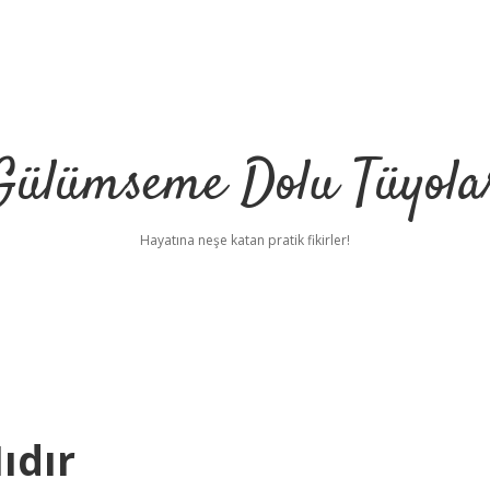
Gülümseme Dolu Tüyola
Hayatına neşe katan pratik fikirler!
ıdır