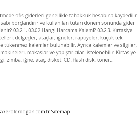
etmede ofis giderleri genellikle tahakkuk hesabına kaydedilir.
esabı borçlandırır ve kullanılan tutarı dönem sonunda gider
lenir? 03.2.1. 03.02 Hangi Harcama Kalemi? 03.2.3. Kırtasiye
lleri, delgeçler, ataçlar, iğneler, raptiyeler, küçük tek
ve tükenmez kalemler bulunabilir. Ayrıca kalemler ve silgiler,
akineleri, makaslar ve yapıştırıcılar listelenebilir. Kirtasiye
gi, zımba, iğne, ataç, disket, CD, flash disk, toner,…
s://erolerdogan.com.tr
Sitemap