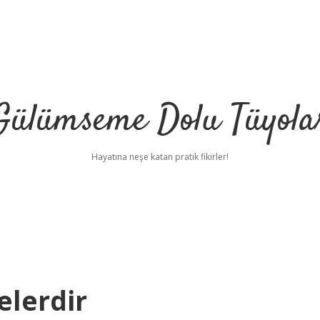
Gülümseme Dolu Tüyola
Hayatına neşe katan pratik fikirler!
elerdir