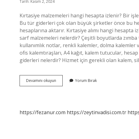
Tarih: Kasım 2, 2024
Kırtasiye malzemeleri hangi hesapta izlenir? Bir işl
Bu tür giderleri çok olan büyük şirketler önce bu h
hesaplarına aktarır. Kırtasiye alımı hangi hesapta iz
sarf malzemeleri nelerdir? Çeşitli boyutlarda zımba te
kullanımlık notlar, renkli kalemler, dolma kalemler 
ofis kalemtıraşları, A4 kağıt, kalem tutucular, hesap m
giderleri nelerdir? Hizmet için gerekli olan kalem, sil
Kırtasiye
Devamını okuyun
Yorum Bırak
Giderleri
Nelerdir
https://fezanur.com
https://zeytinvadisi.com.tr
http