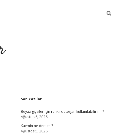
r
Sidebar
Son Yazılar
ilbet yeni giriş
ilbet
grandoperabet giriş
betexper
Beyaz giysiler için renkli deterjan kullanılabilir mi ?
Ağustos 6, 2026
Kavmin ne demek ?
Ağustos 5, 2026