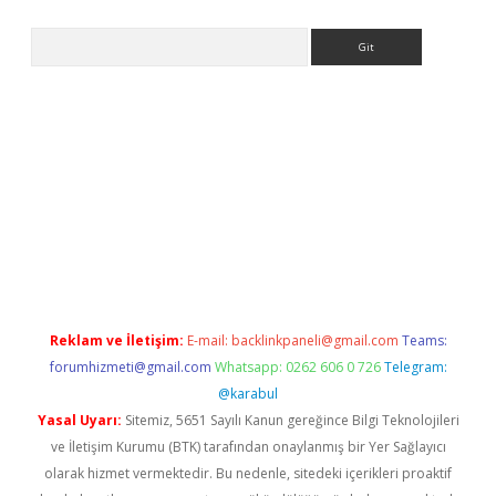
Arama
er
Reklam ve İletişim:
E-mail:
backlinkpaneli@gmail.com
Teams:
forumhizmeti@gmail.com
Whatsapp: 0262 606 0 726
Telegram:
@karabul
Yasal Uyarı:
Sitemiz, 5651 Sayılı Kanun gereğince Bilgi Teknolojileri
ve İletişim Kurumu (BTK) tarafından onaylanmış bir Yer Sağlayıcı
olarak hizmet vermektedir. Bu nedenle, sitedeki içerikleri proaktif