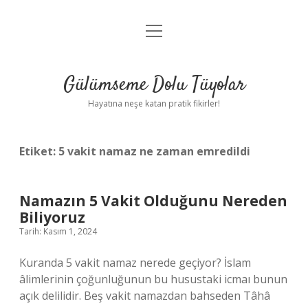
menüyü
Anasayfa
aç
Gizlilik Politikası
Gülümseme Dolu Tüyolar
Yasal Uyarı
Hayatına neşe katan pratik fikirler!
Hakkımızda
Etiket:
5 vakit namaz ne zaman emredildi
Namazın 5 Vakit Olduğunu Nereden
Biliyoruz
Tarih: Kasım 1, 2024
Kuranda 5 vakit namaz nerede geçiyor? İslam
âlimlerinin çoğunluğunun bu husustaki icmaı bunun
açık delilidir. Beş vakit namazdan bahseden Tâhâ