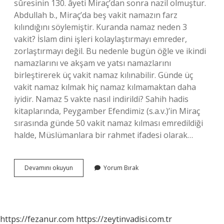
sûresinin 130. âyeti Miraç’dan sonra nazil olmuştur.
Abdullah b., Miraç’da beş vakit namazın farz
kılındığını söylemiştir. Kuranda namaz neden 3
vakit? İslam dini işleri kolaylaştırmayı emreder,
zorlaştırmayı değil. Bu nedenle bugün öğle ve ikindi
namazlarını ve akşam ve yatsı namazlarını
birleştirerek üç vakit namaz kılınabilir. Günde üç
vakit namaz kılmak hiç namaz kılmamaktan daha
iyidir. Namaz 5 vakte nasıl indirildi? Sahih hadis
kitaplarında, Peygamber Efendimiz (s.a.v.)’in Miraç
sırasında günde 50 vakit namaz kılması emredildiği
halde, Müslümanlara bir rahmet ifadesi olarak…
Namazın
Devamını okuyun
Yorum Bırak
5
Vakit
Olduğunu
Nereden
Biliyoruz
https://fezanur.com
https://zeytinvadisi.com.tr