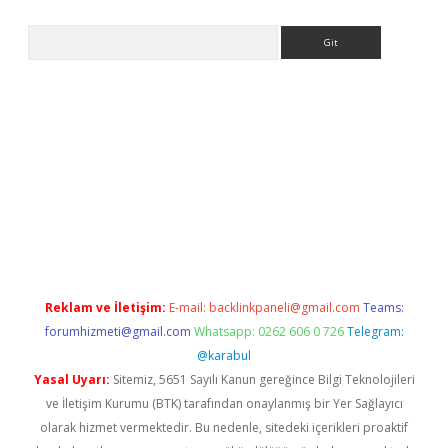
Arama
er
Reklam ve İletişim:
E-mail:
backlinkpaneli@gmail.com
Teams:
forumhizmeti@gmail.com
Whatsapp: 0262 606 0 726
Telegram:
@karabul
Yasal Uyarı:
Sitemiz, 5651 Sayılı Kanun gereğince Bilgi Teknolojileri
ve İletişim Kurumu (BTK) tarafından onaylanmış bir Yer Sağlayıcı
olarak hizmet vermektedir. Bu nedenle, sitedeki içerikleri proaktif