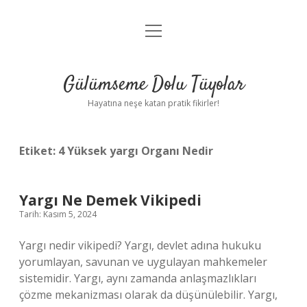
menüyü
Anasayfa
aç
Gizlilik Politikası
Gülümseme Dolu Tüyolar
Yasal Uyarı
Hayatına neşe katan pratik fikirler!
Hakkımızda
Etiket:
4 Yüksek yargı Organı Nedir
Yargı Ne Demek Vikipedi
Tarih: Kasım 5, 2024
Yargı nedir vikipedi? Yargı, devlet adına hukuku
yorumlayan, savunan ve uygulayan mahkemeler
sistemidir. Yargı, aynı zamanda anlaşmazlıkları
çözme mekanizması olarak da düşünülebilir. Yargı,