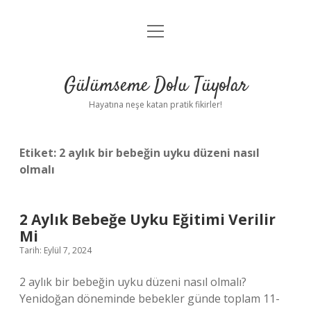
menüyü
Anasayfa
aç
Gizlilik Politikası
Gülümseme Dolu Tüyolar
Yasal Uyarı
Hayatına neşe katan pratik fikirler!
Hakkımızda
Etiket:
2 aylık bir bebeğin uyku düzeni nasıl
olmalı
2 Aylık Bebeğe Uyku Eğitimi Verilir
Mi
Tarih: Eylül 7, 2024
2 aylık bir bebeğin uyku düzeni nasıl olmalı?
Yenidoğan döneminde bebekler günde toplam 11-