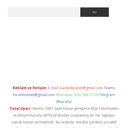
Arama
er
Reklam ve İletişim:
E-mail:
backlinkpaneli@gmail.com
Teams:
forumhizmeti@gmail.com
Whatsapp: 0262 606 0 726
Telegram:
@karabul
Yasal Uyarı:
Sitemiz, 5651 Sayılı Kanun gereğince Bilgi Teknolojileri
ve İletişim Kurumu (BTK) tarafından onaylanmış bir Yer Sağlayıcı
olarak hizmet vermektedir. Bu nedenle, sitedeki içerikleri proaktif