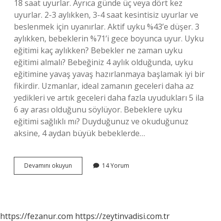
18 saat uyurlar. Ayrıca günde üç veya dört kez
uyurlar. 2-3 aylıkken, 3-4 saat kesintisiz uyurlar ve
beslenmek için uyanırlar. Aktif uyku %43’e düşer. 3
aylıkken, bebeklerin %71’i gece boyunca uyur. Uyku
eğitimi kaç aylıkken? Bebekler ne zaman uyku
eğitimi almalı? Bebeğiniz 4 aylık olduğunda, uyku
eğitimine yavaş yavaş hazırlanmaya başlamak iyi bir
fikirdir. Uzmanlar, ideal zamanın geceleri daha az
yedikleri ve artık geceleri daha fazla uyudukları 5 ila
6 ay arası olduğunu söylüyor. Bebeklere uyku
eğitimi sağlıklı mı? Duyduğunuz ve okuduğunuz
aksine, 4 aydan büyük bebeklerde…
2
Devamını okuyun
14 Yorum
Aylık
Bebeğe
Uyku
Eğitimi
Verilir
https://fezanur.com
https://zeytinvadisi.com.tr
Mi