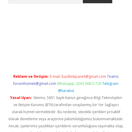
er
Reklam ve İletişim:
E-mail:
backlinkpaneli@gmail.com
Teams:
forumhizmeti@gmail.com
Whatsapp: 0262 606 0 726
Telegram:
@karabul
Yasal Uyarı:
Sitemiz, 5651 Sayılı Kanun gereğince Bilgi Teknolojileri
ve İletişim Kurumu (BTK) tarafından onaylanmış bir Yer Sağlayıcı
olarak hizmet vermektedir. Bu nedenle, sitedeki içerikleri proaktif
olarak denetleme veya araştırma yükümlülüğümüz bulunmamaktadır.
Ancak, üyelerimiz yazdıkları içeriklerin sorumluluğunu taşımakta olup,