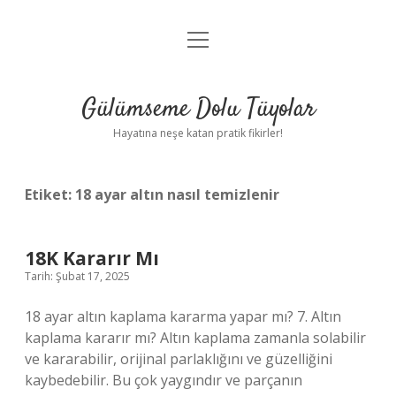
menüyü
Anasayfa
aç
Gizlilik Politikası
Gülümseme Dolu Tüyolar
Yasal Uyarı
Hayatına neşe katan pratik fikirler!
Hakkımızda
Etiket:
18 ayar altın nasıl temizlenir
18K Kararır Mı
Tarih: Şubat 17, 2025
18 ayar altın kaplama kararma yapar mı? 7. Altın
kaplama kararır mı? Altın kaplama zamanla solabilir
ve kararabilir, orijinal parlaklığını ve güzelliğini
kaybedebilir. Bu çok yaygındır ve parçanın