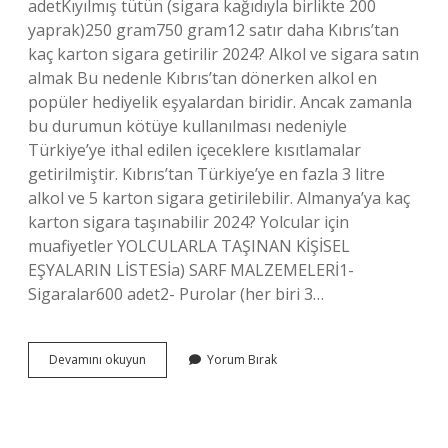
adetKıyılmış tütün (sigara kağıdıyla birlikte 200
yaprak)250 gram750 gram12 satır daha Kıbrıs’tan
kaç karton sigara getirilir 2024? Alkol ve sigara satın
almak Bu nedenle Kıbrıs’tan dönerken alkol en
popüler hediyelik eşyalardan biridir. Ancak zamanla
bu durumun kötüye kullanılması nedeniyle
Türkiye’ye ithal edilen içeceklere kısıtlamalar
getirilmiştir. Kıbrıs’tan Türkiye’ye en fazla 3 litre
alkol ve 5 karton sigara getirilebilir. Almanya’ya kaç
karton sigara taşınabilir 2024? Yolcular için
muafiyetler YOLCULARLA TAŞINAN KİŞİSEL
EŞYALARIN LİSTESİa) SARF MALZEMELERİ1-
Sigaralar600 adet2- Purolar (her biri 3…
Kaç
Devamını okuyun
Yorum Bırak
Karton
Sigara
Serbest