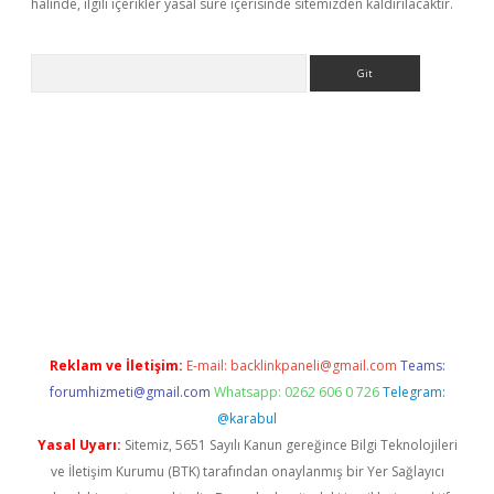
halinde, ilgili içerikler yasal süre içerisinde sitemizden kaldırılacaktır.
Arama
er
Reklam ve İletişim:
E-mail:
backlinkpaneli@gmail.com
Teams:
forumhizmeti@gmail.com
Whatsapp: 0262 606 0 726
Telegram:
@karabul
Yasal Uyarı:
Sitemiz, 5651 Sayılı Kanun gereğince Bilgi Teknolojileri
ve İletişim Kurumu (BTK) tarafından onaylanmış bir Yer Sağlayıcı