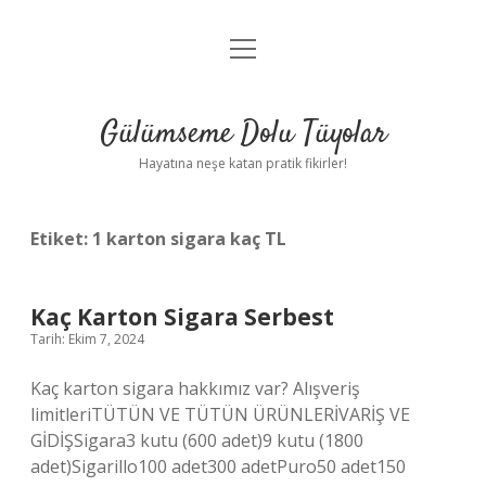
menüyü
Anasayfa
aç
Gizlilik Politikası
Gülümseme Dolu Tüyolar
Yasal Uyarı
Hayatına neşe katan pratik fikirler!
Hakkımızda
Etiket:
1 karton sigara kaç TL
Kaç Karton Sigara Serbest
Tarih: Ekim 7, 2024
Kaç karton sigara hakkımız var? Alışveriş
limitleriTÜTÜN VE TÜTÜN ÜRÜNLERİVARİŞ VE
GİDİŞSigara3 kutu (600 adet)9 kutu (1800
adet)Sigarillo100 adet300 adetPuro50 adet150