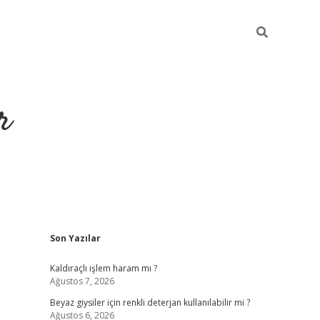
r
Sidebar
Son Yazılar
ilbet yeni giriş
ilbet
grandoperabet giriş
betexper
Kaldıraçlı işlem haram mı ?
Ağustos 7, 2026
Beyaz giysiler için renkli deterjan kullanılabilir mi ?
Ağustos 6, 2026