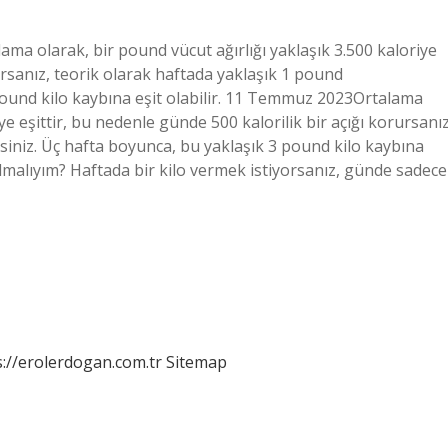
lama olarak, bir pound vücut ağırlığı yaklaşık 3.500 kaloriye
rursanız, teorik olarak haftada yaklaşık 1 pound
 pound kilo kaybına eşit olabilir. 11 Temmuz 2023Ortalama
ye eşittir, bu nedenle günde 500 kalorilik bir açığı korursanız
siniz. Üç hafta boyunca, bu yaklaşık 3 pound kilo kaybına
i almalıyım? Haftada bir kilo vermek istiyorsanız, günde sadece
s://erolerdogan.com.tr
Sitemap