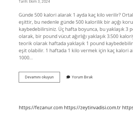
Tarih: Ekim 3, 2024
Günde 500 kalori alarak 1 ayda kaç kilo verilir? Orta
eşittir, bu nedenle günde 500 kalorilik bir açığı ko
kaybedebilirsiniz. Üç hafta boyunca, bu yaklaşık 3
olarak, bir pound vücut ağırlığı yaklaşık 3.500 kalori
teorik olarak haftada yaklaşık 1 pound kaybedebilir
eşit olabilir. 1 haftada 1 kilo vermek için kaç kalor
1000…
Gunde
Devamını okuyun
Yorum Bırak
500
Kalori
Alarak
Kaç
Kilo
https://fezanur.com
https://zeytinvadisi.com.tr
http
Verilir