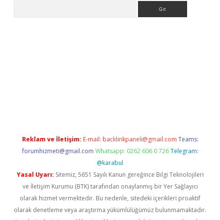
Arama
er
Reklam ve İletişim:
E-mail:
backlinkpaneli@gmail.com
Teams:
forumhizmeti@gmail.com
Whatsapp: 0262 606 0 726
Telegram:
@karabul
Yasal Uyarı:
Sitemiz, 5651 Sayılı Kanun gereğince Bilgi Teknolojileri
ve İletişim Kurumu (BTK) tarafından onaylanmış bir Yer Sağlayıcı
olarak hizmet vermektedir. Bu nedenle, sitedeki içerikleri proaktif
olarak denetleme veya araştırma yükümlülüğümüz bulunmamaktadır.