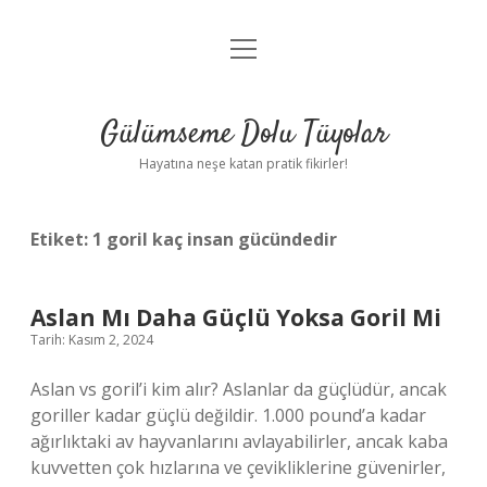
menüyü
Anasayfa
aç
Gizlilik Politikası
Gülümseme Dolu Tüyolar
Yasal Uyarı
Hayatına neşe katan pratik fikirler!
Hakkımızda
Etiket:
1 goril kaç insan gücündedir
Aslan Mı Daha Güçlü Yoksa Goril Mi
Tarih: Kasım 2, 2024
Aslan vs goril’i kim alır? Aslanlar da güçlüdür, ancak
goriller kadar güçlü değildir. 1.000 pound’a kadar
ağırlıktaki av hayvanlarını avlayabilirler, ancak kaba
kuvvetten çok hızlarına ve çevikliklerine güvenirler,