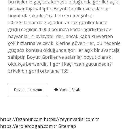
bu nedenle güç söz konusu olduğunda goriller açık
bir avantaja sahiptir. Boyut: Goriller ve aslanlar
boyut olarak oldukça benzerdir.5 Şubat
2013Aslanlar da güçlüdür, ancak goriller kadar
güçlü değildir. 1.000 pound’a kadar ağırlıktaki av
hayvanlarını avlayabilirler, ancak kaba kuvvetten
çok hızlarına ve çevikliklerine güvenirler, bu nedenle
güç söz konusu olduğunda goriller açık bir avantaja
sahiptir. Boyut: Goriller ve aslanlar boyut olarak
oldukça benzerdir. 1 goril kaç insan gücündedir?
Erkek bir goril ortalama 135…
Aslan
Devamını okuyun
Yorum Bırak
Mı
Daha
Güçlü
Yoksa
Goril
https://fezanur.com
https://zeytinvadisi.com.tr
Mi
https://erolerdogan.com.tr
Sitemap