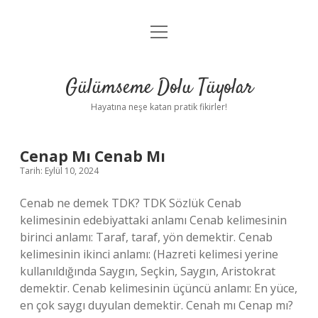
menüyü
Anasayfa
aç
Gizlilik Politikası
Gülümseme Dolu Tüyolar
Yasal Uyarı
Hayatına neşe katan pratik fikirler!
Hakkımızda
Gülümseme
Cenap Mı Cenab Mı
Tarih: Eylül 10, 2024
Dolu
Cenab ne demek TDK? TDK Sözlük Cenab
Tüyolar
kelimesinin edebiyattaki anlamı Cenab kelimesinin
birinci anlamı: Taraf, taraf, yön demektir. Cenab
Yazılar
kelimesinin ikinci anlamı: (Hazreti kelimesi yerine
kullanıldığında Saygın, Seçkin, Saygın, Aristokrat
demektir. Cenab kelimesinin üçüncü anlamı: En yüce,
en çok saygı duyulan demektir. Cenah mı Cenap mı?