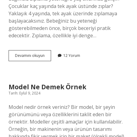
Çocuklar kaç yaşında tek ayak üstünde zıplar?
Yaklaşık 4 yaşında, tek ayak üzerinde zıplamaya
başlayacaksınız. Bebeğiniz bu yeteneği
gösterebilmeden önce, birçok beceriyi pratik
edecektir. Zıplama, özellikle iyi denge…
Çocuklar
Devamını okuyun
12 Yorum
Ne
Zaman
Çift
Ayak
Zıplar
Model Ne Demek Örnek
Tarih: Eylül 9, 2024
Model nedir örnek veriniz? Bir model, bir şeyin
görünümünü veya özelliklerini taklit eden bir
örnektir. Modeller çeşitli amaçlar için kullanılabilir.
Örneğin, bir makinenin veya ürünün tasarımı
hakkında fikir vermek için bir maket (ölçekli model)