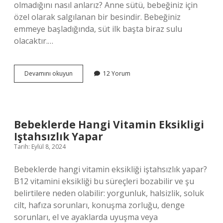
olmadığını nasıl anlarız? Anne sütü, bebeğiniz için
özel olarak salgılanan bir besindir. Bebeğiniz
emmeye başladığında, süt ilk başta biraz sulu
olacaktır.…
Çok
Devamını okuyun
12 Yorum
Yumuşak
Memede
Süt
Olur
Mu
Bebeklerde Hangi Vitamin Eksikligi
Iştahsızlık Yapar
Tarih: Eylül 8, 2024
Bebeklerde hangi vitamin eksikliği iştahsızlık yapar?
B12 vitamini eksikliği bu süreçleri bozabilir ve şu
belirtilere neden olabilir: yorgunluk, halsizlik, soluk
cilt, hafıza sorunları, konuşma zorluğu, denge
sorunları, el ve ayaklarda uyuşma veya