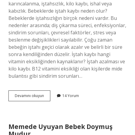
karıncalanma, iştahsızlık, kilo kaybı, ishal veya
kabızlık. Bebeklerde iştah kaybı neden olur?
Bebeklerde iştahsızlığın birçok nedeni vardır. Bu
nedenler arasında; diş çıkarma süreci, enfeksiyonlar,
sindirim sorunları, çevresel faktörler, stres veya
beslenme değişiklikleri sayılabilir. Çoğu zaman
bebeğin iştahı geçici olarak azalır ve belirli bir süre
sonra kendiliğinden düzelir. İştah kaybı hangi
vitamin eksikliğinden kaynaklanır? İştah azalması ve
kilo kaybı. B12 vitamini eksikliği olan kişilerde mide
bulantısı gibi sindirim sorunları…
Bebeklerde
Devamını okuyun
14 Yorum
Hangi
Vitamin
Eksikligi
Iştahsızlık
Yapar
Memede Uyuyan Bebek Doymuş
Mudur