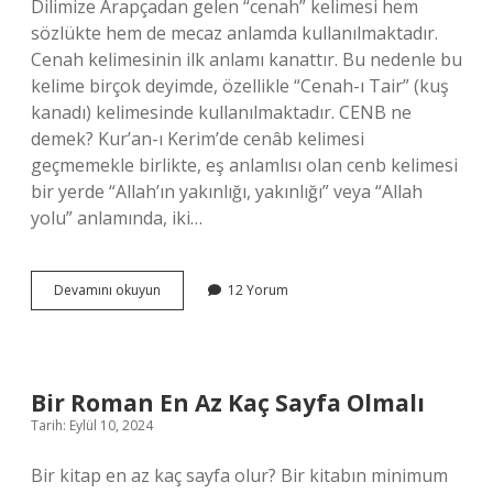
Dilimize Arapçadan gelen “cenah” kelimesi hem
sözlükte hem de mecaz anlamda kullanılmaktadır.
Cenah kelimesinin ilk anlamı kanattır. Bu nedenle bu
kelime birçok deyimde, özellikle “Cenah-ı Tair” (kuş
kanadı) kelimesinde kullanılmaktadır. CENB ne
demek? Kur’an-ı Kerim’de cenâb kelimesi
geçmemekle birlikte, eş anlamlısı olan cenb kelimesi
bir yerde “Allah’ın yakınlığı, yakınlığı” veya “Allah
yolu” anlamında, iki…
Cenap
Devamını okuyun
12 Yorum
Mı
Cenab
Mı
Bir Roman En Az Kaç Sayfa Olmalı
Tarih: Eylül 10, 2024
Bir kitap en az kaç sayfa olur? Bir kitabın minimum