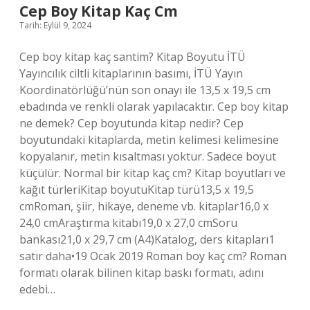
Sayfa
Cep Boy Kitap Kaç Cm
Olmalı
Tarih: Eylül 9, 2024
Cep boy kitap kaç santim? Kitap Boyutu İTÜ
Yayıncılık ciltli kitaplarının basımı, İTÜ Yayın
Koordinatörlüğü’nün son onayı ile 13,5 x 19,5 cm
ebadında ve renkli olarak yapılacaktır. Cep boy kitap
ne demek? Cep boyutunda kitap nedir? Cep
boyutundaki kitaplarda, metin kelimesi kelimesine
kopyalanır, metin kısaltması yoktur. Sadece boyut
küçülür. Normal bir kitap kaç cm? Kitap boyutları ve
kağıt türleriKitap boyutuKitap türü13,5 x 19,5
cmRoman, şiir, hikaye, deneme vb. kitaplar16,0 x
24,0 cmAraştırma kitabı19,0 x 27,0 cmSoru
bankası21,0 x 29,7 cm (A4)Katalog, ders kitapları1
satır daha•19 Ocak 2019 Roman boy kaç cm? Roman
formatı olarak bilinen kitap baskı formatı, adını
edebi…