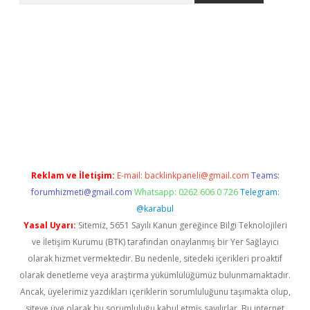
giriş
ilbet
grandoperabet giriş
betexper
Reklam ve İletişim:
E-mail:
backlinkpaneli@gmail.com
Teams:
forumhizmeti@gmail.com
Whatsapp: 0262 606 0 726
Telegram:
@karabul
Yasal Uyarı:
Sitemiz, 5651 Sayılı Kanun gereğince Bilgi Teknolojileri
ve İletişim Kurumu (BTK) tarafından onaylanmış bir Yer Sağlayıcı
olarak hizmet vermektedir. Bu nedenle, sitedeki içerikleri proaktif
olarak denetleme veya araştırma yükümlülüğümüz bulunmamaktadır.
Ancak, üyelerimiz yazdıkları içeriklerin sorumluluğunu taşımakta olup,
siteye üye olarak bu sorumluluğu kabul etmiş sayılırlar. Bu internet