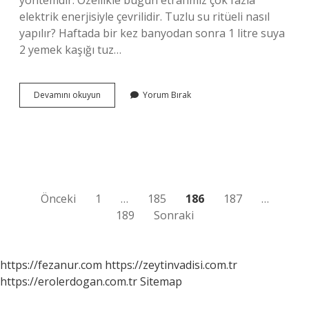
yöntemdir. Özellikle bugün etrafımız çok fazla
elektrik enerjisiyle çevrilidir. Tuzlu su ritüeli nasıl
yapılır? Haftada bir kez banyodan sonra 1 litre suya
2 yemek kaşığı tuz…
Esra
Devamını okuyun
Yorum Bırak
Ezmeci
Tuzlu
Su
Ritüeli
Nasıl
Yapılır
Yazı
Önceki
1
…
185
186
187
…
189
Sonraki
sayfalaması
https://fezanur.com
https://zeytinvadisi.com.tr
https://erolerdogan.com.tr
Sitemap